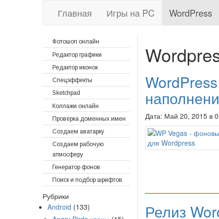
Главная
Игры на PC
WordPress
Фотошоп онлайн
Wordpre
Редактор графики
Редактор иконок
WordPress
Спецэффекты
наполнени
Sketchpad
Коллажи онлайн
Дата: Май 20, 2015 в 
Проверка доменных имен
Создаем аватарку
Создаем рабочую
атмосферу
Генератор фонов
Поиск и подбор шрифтов
Рубрики
Релиз Wor
Android
(133)