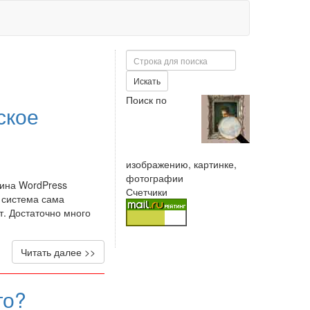
Поиск
Искать
Поиск по
ское
изображению, картинке,
фотографии
гина WordPress
Счетчики
и система сама
т. Достаточно много
Читать далее >>
го?