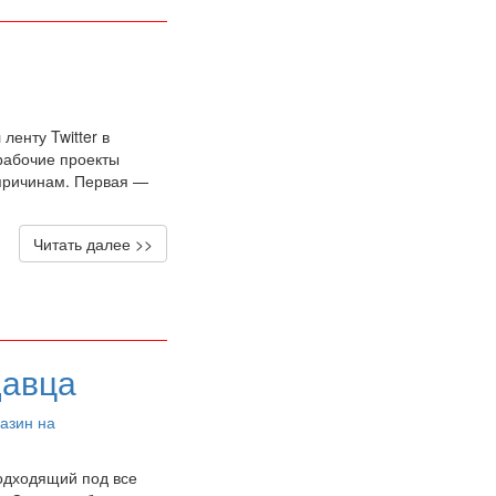
ленту Twitter в
 рабочие проекты
 причинам. Первая —
Читать далее >>
давца
азин на
одходящий под все