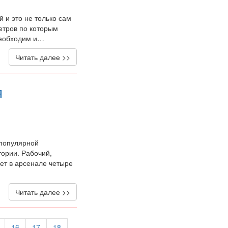
 и это не только сам
метров по которым
необходим и…
Читать далее >>
я
 популярной
ории. Рабочий,
ет в арсенале четыре
Читать далее >>
16
17
18