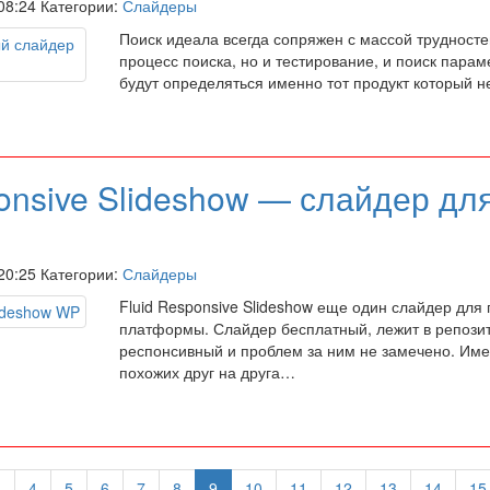
 08:24 Категории:
Слайдеры
Поиск идеала всегда сопряжен с массой трудностей
процесс поиска, но и тестирование, и поиск пара
будут определяться именно тот продукт который 
onsive Slideshow — слайдер дл
 20:25 Категории:
Слайдеры
Fluid Responsive Slideshow еще один слайдер для
платформы. Слайдер бесплатный, лежит в репозит
респонсивный и проблем за ним не замечено. Име
похожих друг на друга…
3
4
5
6
7
8
9
10
11
12
13
14
15