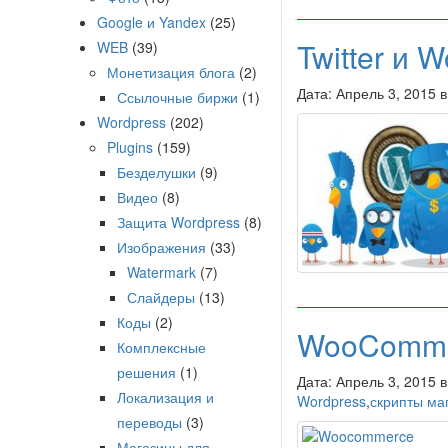
Google и Yandex
(25)
Twitter и 
WEB
(39)
Монетизация блога
(2)
Дата: Апрель 3, 2015 
Ссылочные биржи
(1)
Wordpress
(202)
Plugins
(159)
Безделушки
(9)
Видео
(8)
Защита Wordpress
(8)
Изображения
(33)
Watermark
(7)
Слайдеры
(13)
Коды
(2)
WooCommer
Комплексные
решения
(1)
Дата: Апрель 3, 2015 
Локализация и
Wordpress
,
скрипты ма
переводы
(3)
Магазины для