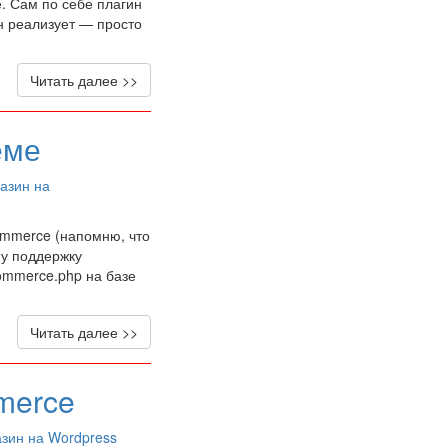
. Сам по себе плагин
н реализует — просто
Читать далее >>
еме
азин на
ommerce (напомню, что
му поддержку
ommerce.php на базе
Читать далее >>
merce
азин на Wordpress