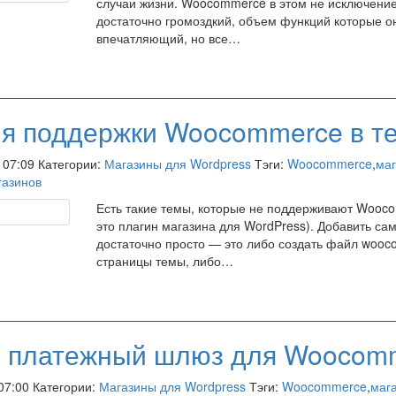
случаи жизни. Woocommerce в этом не исключение
достаточно громоздкий, объем функций которые о
впечатляющий, но все…
я поддержки Woocommerce в т
в 07:09 Категории:
Магазины для Wordpress
Тэги:
Woocommerce
,
маг
газинов
Есть такие темы, которые не поддерживают Wooc
это плагин магазина для WordPress). Добавить са
достаточно просто — это либо создать файл wooc
страницы темы, либо…
a платежный шлюз для Woocom
 07:00 Категории:
Магазины для Wordpress
Тэги:
Woocommerce
,
маг