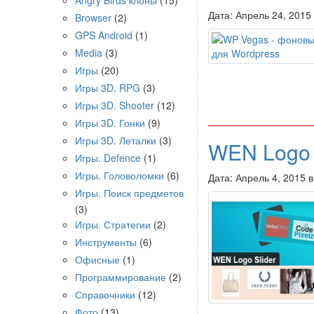
Angry Birds клоны
(15)
Дата: Апрель 24, 2015
Browser
(2)
GPS Android
(1)
Media
(3)
Игры
(20)
Игры 3D. RPG
(3)
Игры 3D. Shooter
(12)
Игры 3D. Гонки
(9)
Игры 3D. Леталки
(3)
WEN Logo 
Игры. Defence
(1)
Игры. Головоломки
(6)
Дата: Апрель 4, 2015 
Игры. Поиск предметов
(3)
Игры. Стратегии
(2)
Инструменты
(6)
Офисные
(1)
Программирование
(2)
Справочники
(12)
Фото
(13)