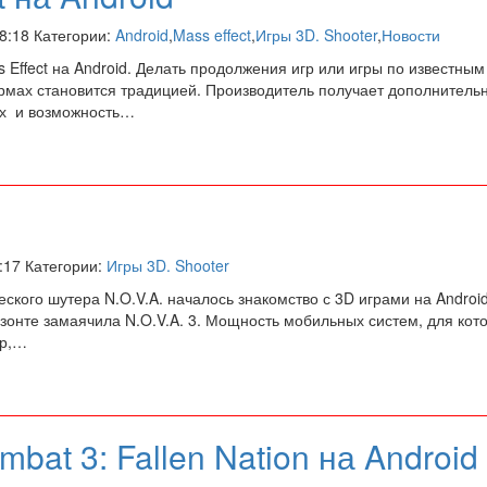
18:18 Категории:
Android
,
Mass effect
,
Игры 3D. Shooter
,
Новости
 Effect на Android. Делать продолжения игр или игры по известн
мах становится традицией. Производитель получает дополнительн
х и возможность…
7:17 Категории:
Игры 3D. Shooter
еского шутера N.O.V.A. началось знакомство с 3D играми на Androi
зонте замаячила N.O.V.A. 3. Мощность мобильных систем, для кот
ер,…
bat 3: Fallen Nation на Android