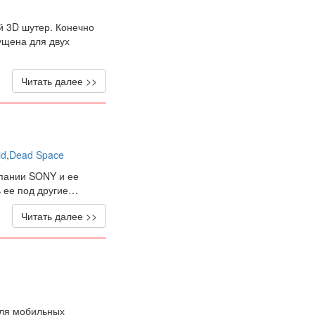
й 3D шутер. Конечно
ущена для двух
Читать далее >>
id
,
Dead Space
мпании SONY и ее
ь ее под другие…
Читать далее >>
для мобильных