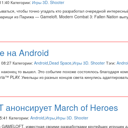
 11:40 Категории:
Игры 3D. Shooter
ваться, чтобы точно угадать кто разработал очередной интересны
варищи из Парижа — Gameloft. Modern Combat 3: Fallen Nation вып
e на Android
в 08:27 Категории:
Android
,
Dead Space
,
Игры 3D. Shooter
Тэги:
Andro
d наконец то вышел. Это событие похоже состоялось благодаря ко
ria™ PLAY. Умельцы из разных концов света кинулись адаптироват
анонсирует March of Heroes
15:41 Категории:
Android
,
Игры
,
Игры 3D. Shooter
 GAMELOFT, известная своими разработками крутейших игрушек 