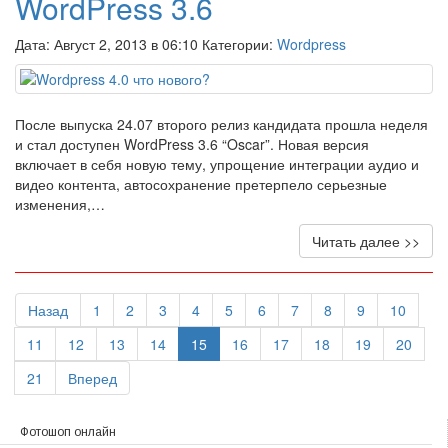
WordPress 3.6
Дата: Август 2, 2013 в 06:10 Категории:
Wordpress
После выпуска 24.07 второго релиз кандидата прошла неделя
и стал доступен WordPress 3.6 “Oscar”. Новая версия
включает в себя новую тему, упрощение интеграции аудио и
видео контента, автосохранение претерпело серьезные
изменения,…
Читать далее >>
Назад
1
2
3
4
5
6
7
8
9
10
11
12
13
14
15
16
17
18
19
20
21
Вперед
Фотошоп онлайн