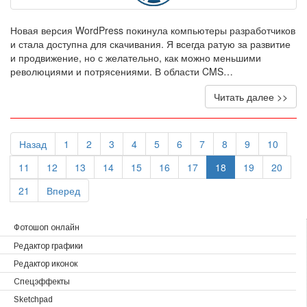
Новая версия WordPress покинула компьютеры разработчиков
и стала доступна для скачивания. Я всегда ратую за развитие
и продвижение, но с желательно, как можно меньшими
революциями и потрясениями. В области CMS…
Читать далее >>
Назад
1
2
3
4
5
6
7
8
9
10
11
12
13
14
15
16
17
18
19
20
21
Вперед
Фотошоп онлайн
Редактор графики
Редактор иконок
Спецэффекты
Sketchpad