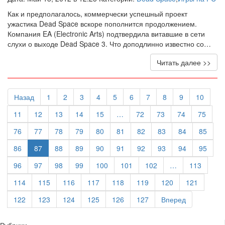
Как и предполагалось, коммерчески успешный проект
ужастика Dead Space вскоре пополнится продолжением.
Компания EA (Electronic Arts) подтвердила витавшие в сети
слухи о выходе Dead Space 3. Что доподлинно известно со…
Читать далее >>
Назад
1
2
3
4
5
6
7
8
9
10
11
12
13
14
15
…
72
73
74
75
76
77
78
79
80
81
82
83
84
85
86
87
88
89
90
91
92
93
94
95
96
97
98
99
100
101
102
…
113
114
115
116
117
118
119
120
121
122
123
124
125
126
127
Вперед