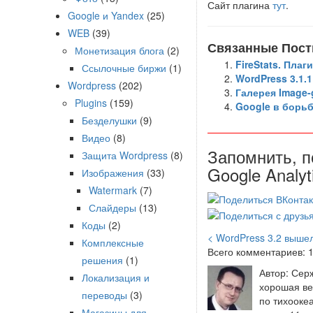
Сайт плагина
тут
.
Google и Yandex
(25)
WEB
(39)
Связанные Пост
Монетизация блога
(2)
FireStats. Плаг
Ссылочные биржи
(1)
WordPress 3.1.
Wordpress
(202)
Галерея Image-g
Plugins
(159)
Google в борьб
Безделушки
(9)
Видео
(8)
Запомнить, п
Защита Wordpress
(8)
Google Analyt
Изображения
(33)
Watermark
(7)
Слайдеры
(13)
Коды
(2)
< WordPress 3.2 выше
Комплексные
Всего комментариев: 
решения
(1)
Автор: Серж
Локализация и
хорошая ве
переводы
(3)
по тихоокеа
Магазины для