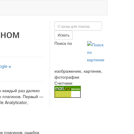
Поиск
ином
Искать
Поиск по
ogle и
изображению, картинке,
фотографии
Счетчики
бы каждый раз далеко
ко плагинов. Первый —
 Analyticator,
ке плагинов, ошибок