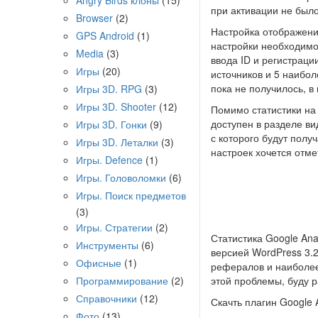
Angry Birds клоны
(15)
при активации не было
Browser
(2)
Настройка отображени
GPS Android
(1)
настройки необходимо 
Media
(3)
ввода ID и регистраци
Игры
(20)
источников и 5 наибо
пока не получилось, в
Игры 3D. RPG
(3)
Игры 3D. Shooter
(12)
Помимо статистики на 
доступен в разделе ви
Игры 3D. Гонки
(9)
с которого будут полу
Игры 3D. Леталки
(3)
настроек хочется отме
Игры. Defence
(1)
Игры. Головоломки
(6)
Игры. Поиск предметов
(3)
Игры. Стратегии
(2)
Статистика Google Ana
Инструменты
(6)
версией WordPress 3.2
Офисные
(1)
рефералов и наиболее
Программирование
(2)
этой проблемы, буду р
Справочники
(12)
Скачть плагин Google 
Фото
(13)