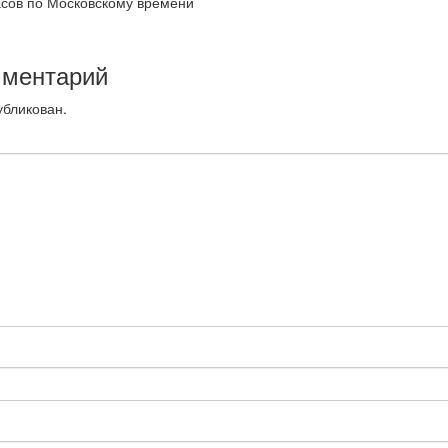
асов по Московскому времени
мментарий
убликован.