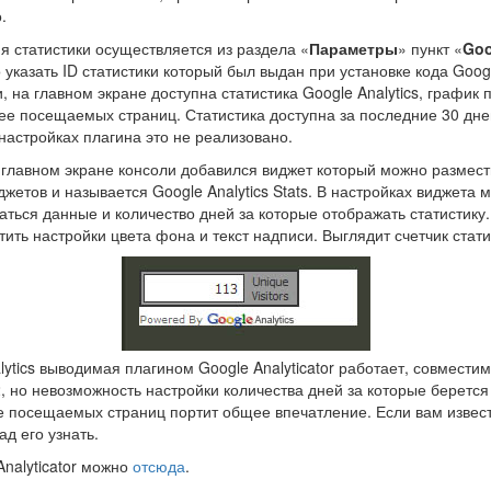
.
я статистики осуществляется из раздела «
Параметры
» пункт «
Goo
указать ID статистики который был выдан при установке кода Googl
и, на главном экране доступна статистика Google Analytics, график
лее посещаемых страниц. Статистика доступна за последние 30 дне
 настройках плагина это не реализовано.
главном экране консоли добавился виджет который можно размести
джетов и называется Google Analytics Stats. В настройках виджета 
чаться данные и количество дней за которые отображать статистику
тить настройки цвета фона и текст надписи. Выглядит счетчик статис
lytics выводимая плагином Google Analyticator работает, совмести
, но невозможность настройки количества дней за которые берется 
 посещаемых страниц портит общее впечатление. Если вам извес
ад его узнать.
Analyticator можно
отсюда
.