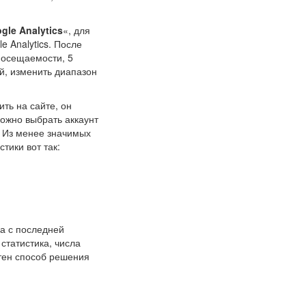
gle Analytics
«, для
e Analytics. После
 посещаемости, 5
й, изменить диапазон
ть на сайте, он
можно выбрать аккаунт
. Из менее значимых
тики вот так:
ма с последней
статистика, числа
тен способ решения