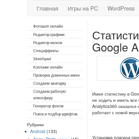
Главная
Игры на PC
WordPress
Фотошоп онлайн
Статисти
Редактор графики
Google An
Редактор иконок
Спецэффекты
Sketchpad
Коллажи онлайн
Проверка доменных имен
Создаем аватарку
Создаем рабочую
Имея статистику в Goo
атмосферу
не ходить и иметь все
Analytics360 оказался
Генератор фонов
работает с новой вер
Поиск и подбор шрифтов
Рубрики
Android
(133)
Установка плагина про