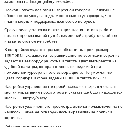
заменены на Image-gallery-reloaded.
Плохая новость
для этой интересной галереи — плагин не
обновляется уже два года. Можно смело утверждать, что
плагин мертв и поддерживаться более не будет.
Сразу после установки и активации плагин готов к работе,
никаких прописываний путей, изменений атрибутов файлов
или каталогов он не требует.
В настройках задается размер области галереи, размер
Thumbnail, указывается выравнивание по вертикали верх/низ,
задается цвет бордюра, фона и текста. Цвет выбирается из
удобной палитры, которая становится видимой при
помещении курсора в поле выбора цвета. По умолчанию
цвета бордюра и фона заданы 00000, а текста 887777.
Настройки управления галереей позволяют скрыть/показать
кнопки управления просмотром и указать где будут находиться
кнопки — вверху/внизу.
Настройки увеличенного просмотра включение/выключение не
нашлось. Также не обнаружилось выравнивание подписи
картинки.
Рабочая галерея выглядит так: