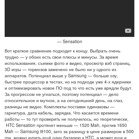
— Sensation
Вот краткое сравнение подходит к концу. Выбрать очень
трудно — у обоих есть свои плюсы и минусы. За время
использования, съемки фото и видео, просмотр вэб страниц,
3D игры — тормозов замечено не было ни у одного из
аппаратов. Потенциал выше у Samsung — больше озу,
быстрее процессор в тестах, но на подходе уже 4-х ядерники
и оптимизировать новое ПО под то что есть уже врядли будут.
За прогрессом не угнаться, поэтому потенциал — дело
относительное и мутное, а на сегодняшний день, на глаз,
разницы не видно. Комплекты поставки одинаковы —
гарнитура, дата кабель, зарядка. Что касается времени
работы — то тут проверить не получилось, но теоретически,
HTC Sensation протянет меньше — 1520 Mah, против 1650
Mah — Samsung i9100, зато за разницу в цене размером в 500
грн. можно купить ещё одну батарею к HTC, а может еще и