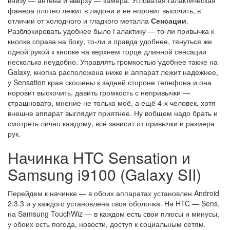
внизу — антена и вверху — камера. Угловатая галактическая
фанера плотно лежит в ладони и не норовит высочить, в
отличии от холодного и гладкого металла
Сенсации
.
Разблокировать удобнее было Галактику — то-ли привычка к
кнопке справа на боку, то-ли и правда удобнее, тянуться же
одной рукой к кнопке на верхнем торце длинной сенсации
несколько неудобно. Управлять громкостью удобнее также на
Galaxy, кнопка расположена ниже и аппарат лежит надежнее,
у Sensation края скошены к задней стороне телефона и она
норовит выскочить, давить громкость с непривычки —
страшновато, мнение не только моё, а ещё 4-х человек, хотя
внешне аппарат выглядит приятнее. Ну вобщем надо брать и
смотреть лично каждому, всё зависит от привычки и размера
рук.
Начинка HTC Sensation и
Samsung i9100 (Galaxy SII)
Перейдем к начинке — в обоих аппаратах установлен Android
2.3.3 и у каждого установлена своя оболочка. На HTC — Sens,
на Samsung TouchWiz — в каждом есть свои плюсы и минусы,
у обоих есть погода, новости, доступ к социальным сетям.