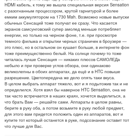
HDMI кабель, к тому же вышла специальная версия Sensation
с разогнанным процессором, крутой гарнитурой и более
емким аккумулятором на 1730 Mah. Возможно новые выпуски
обычных Сенсаций тоже получат ее сразу. Что касается
экранов самсунговский супер амолед меньше потребляет
енергии, но только на черном фоне, т.е. при просмотре
темного фильма и открытии черных страничек в броузере —
это плюс, но в остальном он кушает больше, в интернете фон
тоже преимущественно белый. На солнце почему-то тоже
читалась лучше Сенсация — никаких плюсов САМОЛЕДа
небыло и при проверке углов обзора, они одинаково
великолепны в обоих аппаратах, да ещё и в HTC повыше
разрешение. Цветопередача же дело опять таки вкуса.
В целом выбрать аппарат тяжело, вот и я подытожив так и не
определился. Хотя взял бы наверное HTC Sensation, она не
так часто встречается в наших краях, хочется выделиться, а
что брать Вам — решайте сами. Аппараты в целом равны,
берите в руку оба, а потом возьмите в руку любой предмет,
для этого вам придется положить один из аппаратов, вот и
купите тот который останется в руке, подсознание оставит тот
что лучше для Вас.