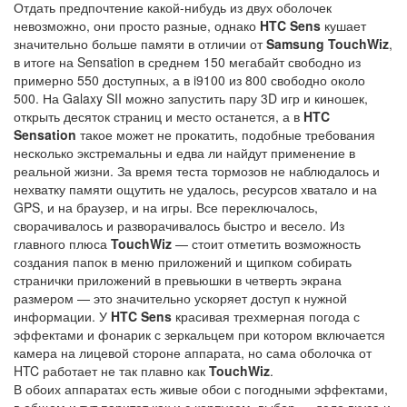
Отдать предпочтение какой-нибудь из двух оболочек
невозможно, они просто разные, однако
HTC Sens
кушает
значительно больше памяти в отличии от
Samsung TouchWiz
,
в итоге на Sensation в среднем 150 мегабайт свободно из
примерно 550 доступных, а в i9100 из 800 свободно около
500. На Galaxy SII можно запустить пару 3D игр и киношек,
открыть десяток страниц и место останется, а в
HTC
Sensation
такое может не прокатить, подобные требования
несколько экстремальны и едва ли найдут применение в
реальной жизни. За время теста тормозов не наблюдалось и
нехватку памяти ощутить не удалось, ресурсов хватало и на
GPS, и на браузер, и на игры. Все переключалось,
сворачивалось и разворачивалось быстро и весело. Из
главного плюса
TouchWiz
— стоит отметить возможность
создания папок в меню приложений и щипком собирать
странички приложений в превьюшки в четверть экрана
размером — это значительно ускоряет доступ к нужной
информации. У
HTC Sens
красивая трехмерная погода с
эффектами и фонарик с зеркальцем при котором включается
камера на лицевой стороне аппарата, но сама оболочка от
HTC работает не так плавно как
TouchWiz
.
В обоих аппаратах есть живые обои с погодными эффектами,