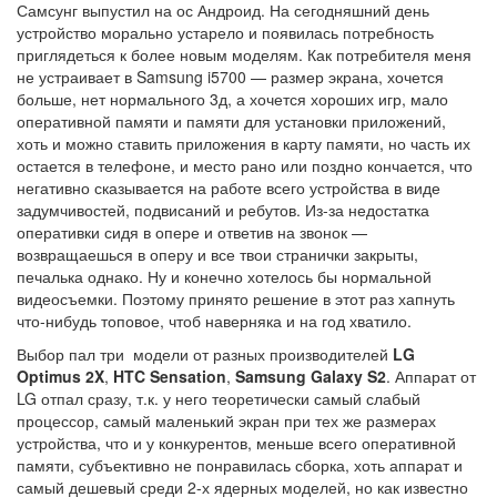
Самсунг выпустил на ос Андроид. На сегодняшний день
устройство морально устарело и появилась потребность
приглядеться к более новым моделям. Как потребителя меня
не устраивает в Samsung i5700 — размер экрана, хочется
больше, нет нормального 3д, а хочется хороших игр, мало
оперативной памяти и памяти для установки приложений,
хоть и можно ставить приложения в карту памяти, но часть их
остается в телефоне, и место рано или поздно кончается, что
негативно сказывается на работе всего устройства в виде
задумчивостей, подвисаний и ребутов. Из-за недостатка
оперативки сидя в опере и ответив на звонок —
возвращаешься в оперу и все твои странички закрыты,
печалька однако. Ну и конечно хотелось бы нормальной
видеосъемки. Поэтому принято решение в этот раз хапнуть
что-нибудь топовое, чтоб наверняка и на год хватило.
Выбор пал три модели от разных производителей
LG
Optimus 2X
,
HTC Sensation
,
Samsung Galaxy S2
. Аппарат от
LG отпал сразу, т.к. у него теоретически самый слабый
процессор, самый маленький экран при тех же размерах
устройства, что и у конкурентов, меньше всего оперативной
памяти, субъективно не понравилась сборка, хоть аппарат и
самый дешевый среди 2-х ядерных моделей, но как известно