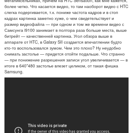
мегапиксельниках, причем на HTC Sensation, как мне кажется,
более четко. Что касается видео, то там наоборот видео с HTC
слегка подергивается, т.к. пониже частота кадров и в стоп
кадрах картинка заметно хуже, о чем свидетельствует и
размер видеофайла — при одном и том же времени видео с
Самсунга i9100 занимает в полтора раза больше места, выше
битрейт — качественней картинка. Угол обзора выше в
аппарате от HTC, в Galaxy SII создается впечатлении будто
кто-то воспользовался зумом. Чем это плохо? Ну неудобно
снимать застолье — придется отойти подальше. Что странно
— при понижение разрешения записи угол увеличивается — в
итоге в 640*480 застолье влезет целиком, от такая фишка
Samsung.