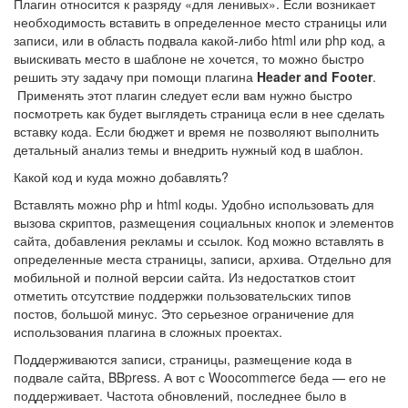
Плагин относится к разряду «для ленивых». Если возникает
необходимость вставить в определенное место страницы или
записи, или в область подвала какой-либо html или php код, а
выискивать место в шаблоне не хочется, то можно быстро
решить эту задачу при помощи плагина
Header and Footer
.
Применять этот плагин следует если вам нужно быстро
посмотреть как будет выглядеть страница если в нее сделать
вставку кода. Если бюджет и время не позволяют выполнить
детальный анализ темы и внедрить нужный код в шаблон.
Какой код и куда можно добавлять?
Вставлять можно php и html коды. Удобно использовать для
вызова скриптов, размещения социальных кнопок и элементов
сайта, добавления рекламы и ссылок. Код можно вставлять в
определенные места страницы, записи, архива. Отдельно для
мобильной и полной версии сайта. Из недостатков стоит
отметить отсутствие поддержки пользовательских типов
постов, большой минус. Это серьезное ограничение для
использования плагина в сложных проектах.
Поддерживаются записи, страницы, размещение кода в
подвале сайта, BBpress. А вот с Woocommerce беда — его не
поддерживает. Частота обновлений, последнее было в