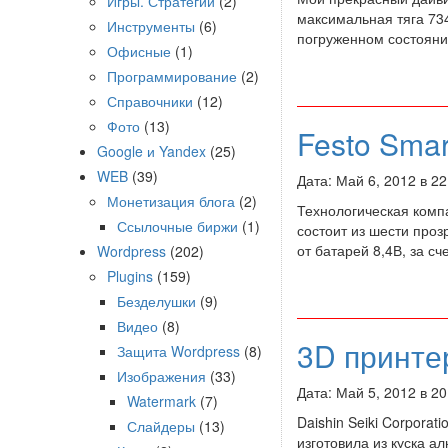
Игры. Стратегии
(2)
максимальная тяга 734
Инструменты
(6)
погруженном состоян
Офисные
(1)
Программирование
(2)
Справочники
(12)
Фото
(13)
Festo Smar
Google и Yandex
(25)
WEB
(39)
Дата: Май 6, 2012 в 2
Монетизация блога
(2)
Технологическая компа
Ссылочные биржи
(1)
состоит из шести про
от батарей 8,4В, за сч
Wordpress
(202)
Plugins
(159)
Безделушки
(9)
Видео
(8)
3D принте
Защита Wordpress
(8)
Изображения
(33)
Дата: Май 5, 2012 в 2
Watermark
(7)
Daishin Seiki Corpora
Слайдеры
(13)
изготовила из куска 