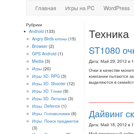
Главная
Игры на PC
WordPress
Рубрики
Техника
Android
(133)
Angry Birds клоны
(15)
Browser
(2)
ST1080 оч
GPS Android
(1)
Media
(3)
Дата: Май 29, 2012 в 
Игры
(20)
Очки в качестве мони
Игры 3D. RPG
(3)
компании пытаются зах
выделяются в семейс
Игры 3D. Shooter
(12)
Игры 3D. Гонки
(9)
Игры 3D. Леталки
(3)
Игры. Defence
(1)
Дайвинг с
Игры. Головоломки
(6)
Игры. Поиск предметов
Дата: Май 18, 2012 в 
(3)
Мой прекрасный дайви