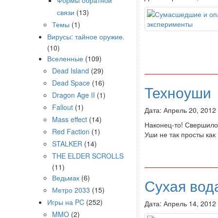
Формы обратной
связи
(13)
Темы
(1)
Вирусы: тайное оружие.
(10)
Вселенные
(109)
Dead Island
(29)
Dead Space
(16)
Техноуши
Dragon Age II
(1)
Fallout
(1)
Дата: Апрель 20, 2012
Mass effect
(14)
Наконец-то! Свершилос
Red Faction
(1)
Уши не так просты ка
STALKER
(14)
THE ELDER SCROLLS
(11)
Ведьмак
(6)
Сухая вод
Метро 2033
(15)
Игры на PC
(252)
Дата: Апрель 14, 2012
MMO
(2)