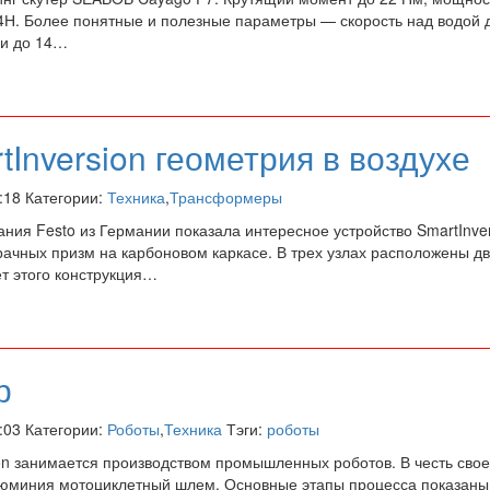
Н. Более понятные и полезные параметры — скорость над водой до
ии до 14…
tInversion геометрия в воздухе
2:18 Категории:
Техника
,
Трансформеры
ния Festo из Германии показала интересное устройство SmartInver
зрачных призм на карбоновом каркасе. В трех узлах расположены 
ет этого конструкция…
р
0:03 Категории:
Роботы
,
Техника
Тэги:
роботы
tion занимается производством промышленных роботов. В честь свое
алюминия мотоциклетный шлем. Основные этапы процесса показаны