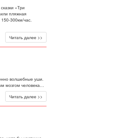
 сказки «Три
 или пляжная
 150-300км/час.
Читать далее >>
менно волшебные уши.
ным мозгом человека…
Читать далее >>
да хотя бы частично,