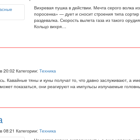
Вихревая пушка в действии. Мечта серого волка из
поросенка» — дует и сносит строения типа сортир
раздевалка. Скорость вылета газа из такого орудия
Кольцо вихря…
 в 20:02 Категории:
Техника
ь. Кавайные тяны и куны получат то, что давно заслуживают, а и
к может показаться, они реагируют на импульсы излучаемые голов
а
 в 08:21 Категории:
Техника
Нравятся всякие эксперименты, а еще хорошо, ког