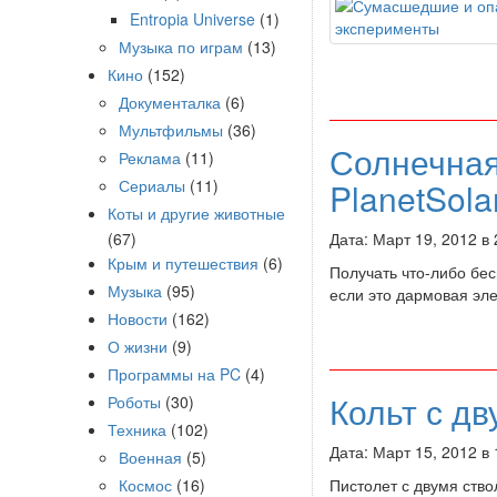
Entropia Universe
(1)
Музыка по играм
(13)
Кино
(152)
Документалка
(6)
Мультфильмы
(36)
Солнечная
Реклама
(11)
PlanetSola
Сериалы
(11)
Коты и другие животные
Дата: Март 19, 2012 в
(67)
Крым и путешествия
(6)
Получать что-либо бес
Музыка
(95)
если это дармовая эл
Новости
(162)
О жизни
(9)
Программы на PC
(4)
Кольт с д
Роботы
(30)
Техника
(102)
Дата: Март 15, 2012 в
Военная
(5)
Пистолет с двумя ство
Космос
(16)