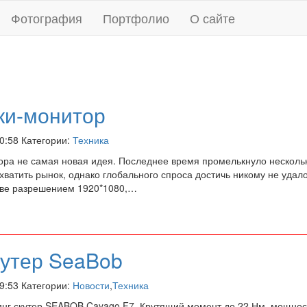
Фотография
Портфолио
О сайте
ки-монитор
10:58 Категории:
Техника
тора не самая новая идея. Последнее время промелькнуло несколь
ватить рынок, однако глобального спроса достичь никому не удал
тве разрешением 1920*1080,…
кутер SeaBob
19:53 Категории:
Новости
,
Техника
нг скутер SEABOB Cayago F7. Крутящий момент до 22 Нм, мощност