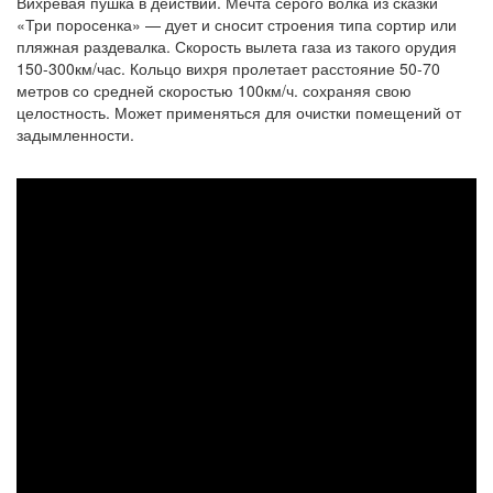
Вихревая пушка в действии. Мечта серого волка из сказки
«Три поросенка» — дует и сносит строения типа сортир или
пляжная раздевалка. Скорость вылета газа из такого орудия
150-300км/час. Кольцо вихря пролетает расстояние 50-70
метров со средней скоростью 100км/ч. сохраняя свою
целостность. Может применяться для очистки помещений от
задымленности.