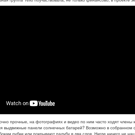
очно прочные, на фотографиях и видео по ним часто ходят члены 
ся выдвижные панели солнечных батарей? Возможно в собранном 
бокам рубки или покрывают палубу в два слоя. Нигде ничего не наш