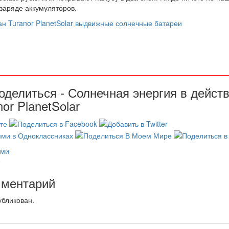
заряде аккумуляторов.
оделиться - Солнечная энергия в дейст
or PlanetSolar
ами
0
мментарий
убликован.