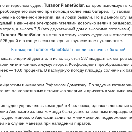
т о интересном судне,
Turanor PlanetSolar
, которое использует в к
 преобразуя его именно при помощи солнечных батарей. Ну такими
ины на солнечной энергии, да и лодки бывали. Но в данном случа
димый в движение электродвигателями довольно велик в размерах.
метров, а высота 7,5 (это двухэтажный дом с высокими потолками).
н
Turanor PlanetSolar
, а именно к этому классу судов он и относитс
525 дней и в конце весны завершит кругосветное путешествие.
чивать энергией двигатели используются 537 квадратных метров с
ареи литий-ионных аккумуляторов. Коэффициент преобразования 
чеек — 18,8 процента. В пасмурную погоду площадь солнечных ба
и.
ейцарским инженером Рэфэелом Домджэну. По задумке катамаран
вания альтернативных источников энергии и призвать к уменьшени
ия судно управлялось командой в 4 человека, однако с легкостью 
ении Аденского залива команда была усилена военным подраздел
. Судно миновало Аденский залив на минимальной, поддерживая п
ей на случай маневра при нападении пиратов.
ая группа Yello поучаствовала, не только финансово, в проекте эк