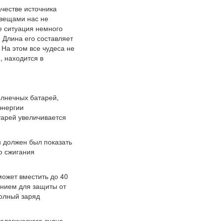
ачестве источника
 вещами нас не
е ситуация немного
 Длина его составляет
 На этом все чудеса не
я, находится в
олнечных батарей,
энергии
тарей увеличивается
 должен был показать
ю сжигания
может вместить до 40
ением для защиты от
олный заряд
ологического судна.