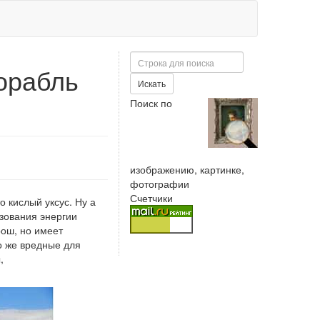
Поиск
орабль
Искать
Поиск по
изображению, картинке,
фотографии
Счетчики
о кислый уксус. Ну а
азования энергии
рош, но имеет
о же вредные для
,