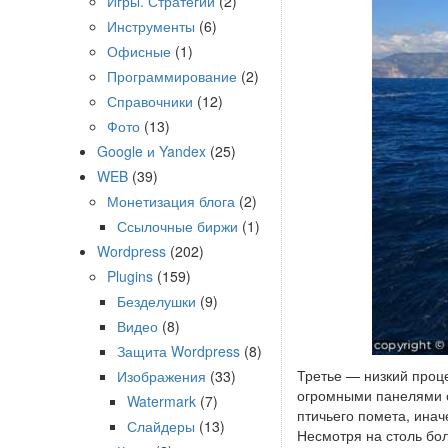
Игры. Стратегии
(2)
Инструменты
(6)
Офисные
(1)
Программирование
(2)
Справочники
(12)
Фото
(13)
Google и Yandex
(25)
WEB
(39)
Монетизация блога
(2)
Ссылочные биржи
(1)
Wordpress
(202)
Plugins
(159)
Безделушки
(9)
Видео
(8)
Защита Wordpress
(8)
Третье — низкий проце
Изображения
(33)
огромными панелями с
Watermark
(7)
птичьего помета, ина
Слайдеры
(13)
Несмотря на столь бол