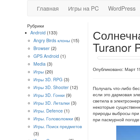
Главная
Игры на PC
WordPress
Рубрики
Солнечна
Android
(133)
Angry Birds клоны
(15)
Turanor 
Browser
(2)
GPS Android
(1)
Media
(3)
Опубликовано: Март 19
Игры
(20)
Игры 3D. RPG
(3)
Игры 3D. Shooter
(12)
Получать что-либо бес
если это дармовая эле
Игры 3D. Гонки
(9)
светила в электроэне
Игры 3D. Леталки
(3)
некоторые существенн
Игры. Defence
(1)
природы выбросы при п
Игры. Головоломки
(6)
при пасмурной погоде 
Игры. Поиск предметов
(3)