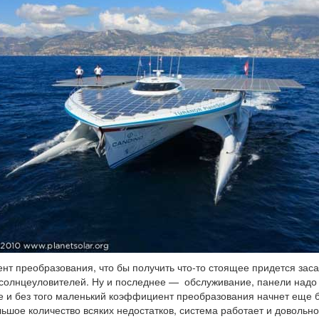
нт преобразования, что бы получить что-то стоящее придется зас
олнцеуловителей. Ну и последнее — обслуживание, панели надо
че и без того маленький коэффициент преобразования начнет еще
ьшое количество всяких недостатков, система работает и довольно