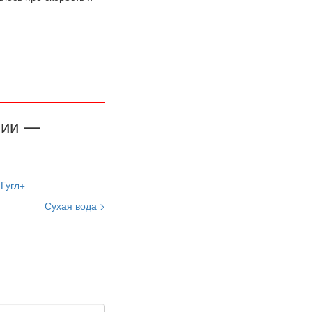
вии —
Сухая вода >