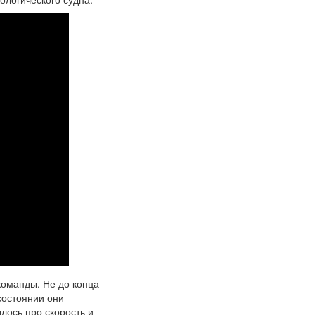
команды. Не до конца
состоянии они
лось про скорость и