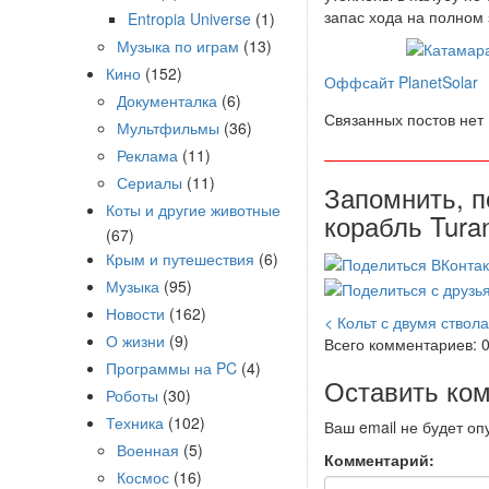
запас хода на полном 
Entropia Universe
(1)
Музыка по играм
(13)
Кино
(152)
Оффсайт PlanetSolar
Документалка
(6)
Связанных постов нет
Мультфильмы
(36)
Реклама
(11)
Сериалы
(11)
Запомнить, п
Коты и другие животные
корабль Turan
(67)
Крым и путешествия
(6)
Музыка
(95)
Новости
(162)
< Кольт с двумя ствол
О жизни
(9)
Всего комментариев: 
Программы на PC
(4)
Оставить ко
Роботы
(30)
Техника
(102)
Ваш email не будет оп
Военная
(5)
Комментарий:
Космос
(16)