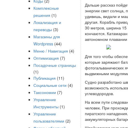
Коды
(2)
Дальше рассказ пойде
Комплексные
энергии свет солнца,
решения
(1)
удивишь, видали и маш
другая. Корабль приво
Локализация и
30 метров, ширина 15 
переводы
(3)
кончаются. Катамара
Магазины для
автономном плавании 
Wordpress
(44)
Меню / Навигация
(4)
Для того чтобы обеспе
Оптимизация
(7)
которые заряжают бат
Посадочные страницы
фотогальванических я
(1)
выдвижными модулям
Публикация
(11)
Судно разработано шв
Социальные сети
(4)
возможность использо
Таксономии
(7)
углеводородов.
Управление
На всем пути следован
Инструменты
(1)
человек. При прохожд
пиратского нападения
Управление
аккумуляторных батар
пользователями
(2)
Швейцарская музыкальн