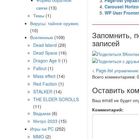
Формы обратной
Page-list упра
Carousel Horizo
связи
(13)
WP User Fronte
Темы
(1)
Вирусы: тайное оружие.
(10)
Запомнить, п
Вселенные
(109)
записей
Dead Island
(29)
Dead Space
(16)
Dragon Age II
(1)
Fallout
(1)
< Page-list управлени
Mass effect
(14)
Всего комментариев: 
Red Faction
(1)
Оставить ко
STALKER
(14)
THE ELDER SCROLLS
Ваш email не будет оп
(11)
Комментарий:
Ведьмак
(6)
Метро 2033
(15)
Игры на PC
(252)
MMO
(2)