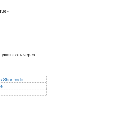
true»
, указывать через
ts Shortcode
de