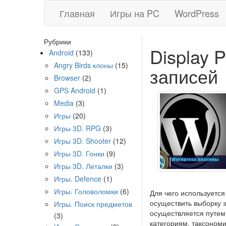
Главная
Игры на PC
WordPress
Рубрики
Display 
Android
(133)
Angry Birds клоны
(15)
записей
Browser
(2)
GPS Android
(1)
Media
(3)
Игры
(20)
Игры 3D. RPG
(3)
Игры 3D. Shooter
(12)
Игры 3D. Гонки
(9)
Игры 3D. Леталки
(3)
Игры. Defence
(1)
Игры. Головоломки
(6)
Для чего используется
осуществить выборку 
Игры. Поиск предметов
осуществляется путем
(3)
категориям, таксоном