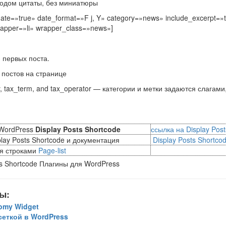
одом цитаты, без миниатюры
_date=»true» date_format=»F j, Y» category=»news» include_excerpt=»
apper=»li» wrapper_class=»news»]
3 первых поста.
 постов на странице
y, tax_term, and tax_operator — категории и метки задаются слагами
 WordPress
Display Posts Shortcode
ссылка на Display Pos
lay Posts Shortcode и документация
Display Posts Shortco
ия строками
Page-list
ы:
omy Widget
сеткой в WordPress