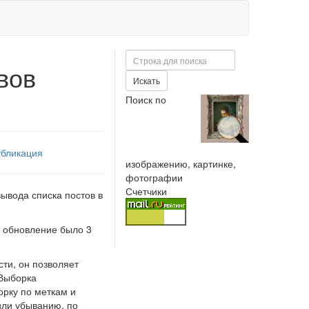
Поиск
вов
Искать
Поиск по
бликация
изображению, картинке,
фотографии
Счетчики
ывода списка постов в
е обновление было 3
сти, он позволяет
 Выборка
орку по меткам и
или убыванию, по