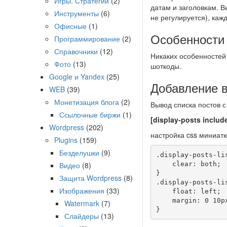
Игры. Стратегии
(2)
датам и заголовкам. В
Инструменты
(6)
не регулируется), каж
Офисные
(1)
Особенности 
Программирование
(2)
Справочники
(12)
Никаких особенностей 
Фото
(13)
шоткоды.
Google и Yandex
(25)
Добавление в
WEB
(39)
Монетизация блога
(2)
Вывод списка постов с
Ссылочные биржи
(1)
[display-posts inclu
Wordpress
(202)
настройка css миниат
Plugins
(159)
Безделушки
(9)
.display-posts-lis
    clear: both;

Видео
(8)
}

Защита Wordpress
(8)
.display-posts-lis
Изображения
(33)
    float: left;

    margin: 0 10px 10px 0;

Watermark
(7)
Слайдеры
(13)