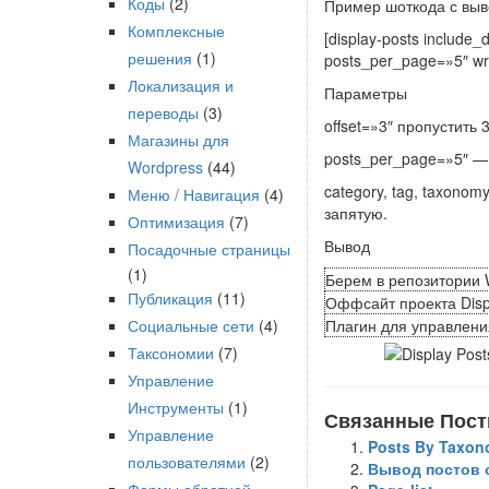
Коды
(2)
Пример шоткода с выв
Комплексные
[display-posts include
решения
(1)
posts_per_page=»5″ wr
Локализация и
Параметры
переводы
(3)
offset=»3″ пропустить 
Магазины для
posts_per_page=»5″ —
Wordpress
(44)
category, tag, taxonom
Меню / Навигация
(4)
запятую.
Оптимизация
(7)
Вывод
Посадочные страницы
(1)
Берем в репозитории
Публикация
(11)
Оффсайт проекта Disp
Социальные сети
(4)
Плагин для управлен
Таксономии
(7)
Управление
Инструменты
(1)
Связанные Пост
Управление
Posts By Taxon
пользователями
(2)
Вывод постов 