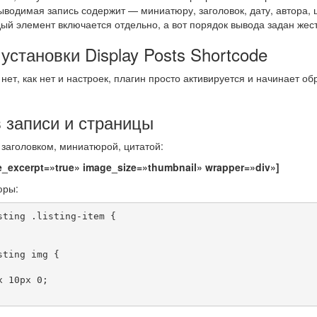
ыводимая запись содержит — миниатюру, заголовок, дату, автора, 
дый элемент включается отдельно, а вот порядок вывода задан жест
установки Display Posts Shortcode
нет, как нет и настроек, плагин просто активируется и начинает о
 записи и страницы
 заголовком, миниатюрой, цитатой:
de_excerpt=»true» image_size=»thumbnail» wrapper=»div»]
юры:
ting .listing-item {

ting img {
