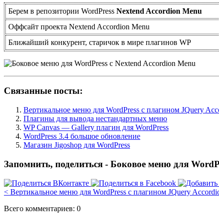
Берем в репозитории WordPress
Nextend Accordion Menu
Оффсайт проекта Nextend Accordion Menu
Ближайший конкурент, старичок в мире плагинов WP
Связанные посты:
Вертикальное меню для WordPress с плагином JQuery Acc
Плагины для вывода нестандартных меню
WP Canvas — Gallery плагин для WordPress
WordPress 3.4 большое обновление
Магазин Jigoshop для WordPress
Запомнить, поделиться - Боковое меню для Word
< Вертикальное меню для WordPress с плагином JQuery Accordi
Всего комментариев: 0