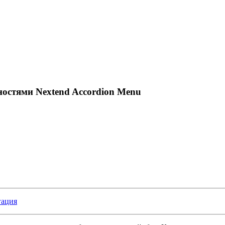
остями Nextend Accordion Menu
гация