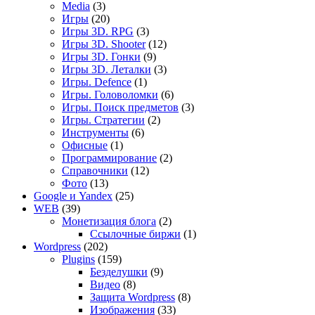
Media
(3)
Игры
(20)
Игры 3D. RPG
(3)
Игры 3D. Shooter
(12)
Игры 3D. Гонки
(9)
Игры 3D. Леталки
(3)
Игры. Defence
(1)
Игры. Головоломки
(6)
Игры. Поиск предметов
(3)
Игры. Стратегии
(2)
Инструменты
(6)
Офисные
(1)
Программирование
(2)
Справочники
(12)
Фото
(13)
Google и Yandex
(25)
WEB
(39)
Монетизация блога
(2)
Ссылочные биржи
(1)
Wordpress
(202)
Plugins
(159)
Безделушки
(9)
Видео
(8)
Защита Wordpress
(8)
Изображения
(33)