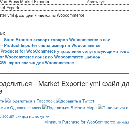
WordPress Market Exporter
брать
тут
et Exporter
ы:
 Store Exporter экспорт товаров Woocommerce в csv
 Product Importer снова импорт в Woocommerce
d Products for WooCommerce управление сопутствующими тов
 for Woocommerce поиск по Woocommerce шаблон
SV Import плагин для Woocommerce
оделиться - Market Exporter yml файл д
e
scount скидки на покупки
1
Minimum Purchase for WooCommerce миним