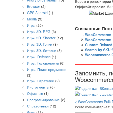
Angry Birds клоны
(15)
Берем в репозитории 
Browser
(2)
Оффсайт проекта Mark
GPS Android
(1)
Media
(3)
Игры
(20)
Связанные Пост
Игры 3D. RPG
(3)
WooCommerce —
Игры 3D. Shooter
(12)
WooCommerce —
Игры 3D. Гонки
(9)
Custom Relate
Search by SKU
Игры 3D. Леталки
(3)
Woocommerce C
Игры. Defence
(1)
Игры. Головоломки
(6)
Игры. Поиск предметов
Запомнить, п
(3)
Woocommerc
Игры. Стратегии
(2)
Инструменты
(6)
Офисные
(1)
Программирование
(2)
< WooCommerce Bulk Di
Справочники
(12)
Всего комментариев: 
Фото
(13)