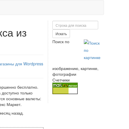
Поиск
кса из
Искать
Поиск по
газины для Wordpress
изображению, картинке,
фотографии
Счетчики
вершенно бесплатно.
а доступно только
тся основные валюты:
екс Маркет.
месяц назад.