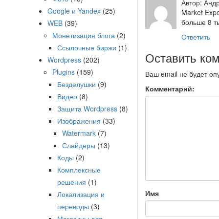
Автор: Анд
Google и Yandex
(25)
Market Exp
больше 8 т
WEB
(39)
Монетизация блога
(2)
Ответить
Ссылочные биржи
(1)
Оставить ко
Wordpress
(202)
Plugins
(159)
Ваш email не будет оп
Безделушки
(9)
Комментарий:
Видео
(8)
Защита Wordpress
(8)
Изображения
(33)
Watermark
(7)
Слайдеры
(13)
Коды
(2)
Комплексные
решения
(1)
Имя
Локализация и
переводы
(3)
Магазины для