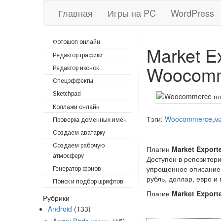
Главная
Игры на PC
WordPress
Фотошоп онлайн
Market E
Редактор графики
Woocom
Редактор иконок
Спецэффекты
Sketchpad
Коллажи онлайн
Тэги:
Woocommerce
,
м
Проверка доменных имен
Создаем аватарку
Создаем рабочую
Плагин
Market Export
атмосферу
Доступен в репозитори
упрощенное описание 
Генератор фонов
рубль, доллар, евро и
Поиск и подбор шрифтов
Плагин
Market Export
Рубрики
Android
(133)