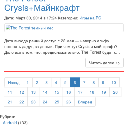
Crysis+Майнкрафт
Дата: Март 30, 2014 в 17:24 Категории:
Игры на PC
Дата выхода ранний доступ с 22 мая — наверно альфу
погонять дадут, за деньги. При чем тут Crysis и майнкрафт?
Дело все в том, что, предположительно, The Forest будет с…
Читать далее >>
Назад
1
2
3
4
5
6
7
8
9
10
11
12
13
14
15
16
17
18
19
20
21
22
23
24
25
26
Вперед
Рубрики
Android
(133)