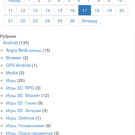
Назад
1
2
3
4
5
6
7
8
9
10
11
12
13
14
15
16
17
18
19
20
21
22
23
24
25
26
Вперед
Рубрики
Android
(133)
Angry Birds клоны
(15)
Browser
(2)
GPS Android
(1)
Media
(3)
Игры
(20)
Игры 3D. RPG
(3)
Игры 3D. Shooter
(12)
Игры 3D. Гонки
(9)
Игры 3D. Леталки
(3)
Игры. Defence
(1)
Игры. Головоломки
(6)
Игры. Поиск предметов
(3)