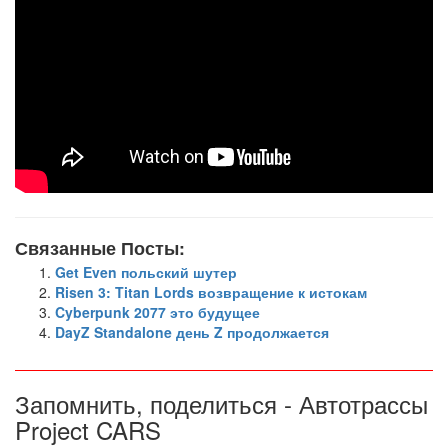
Связанные Посты:
Get Even польский шутер
Risen 3: Titan Lords возвращение к истокам
Cyberpunk 2077 это будущее
DayZ Standalone день Z продолжается
Запомнить, поделиться - Автотрассы
Project CARS