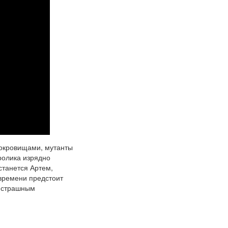
сокровищами, мутанты
ролика изрядно
станется Артем,
времени предстоит
е страшным