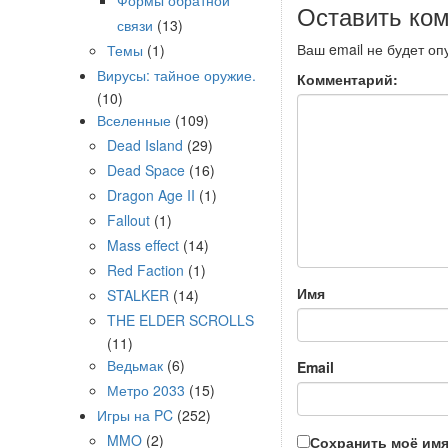
Формы обратной
Оставить ко
связи
(13)
Ваш email не будет оп
Темы
(1)
Вирусы: тайное оружие.
Комментарий:
(10)
Вселенные
(109)
Dead Island
(29)
Dead Space
(16)
Dragon Age II
(1)
Fallout
(1)
Mass effect
(14)
Red Faction
(1)
Имя
STALKER
(14)
THE ELDER SCROLLS
(11)
Ведьмак
(6)
Email
Метро 2033
(15)
Игры на PC
(252)
MMO
(2)
Сохранить моё имя