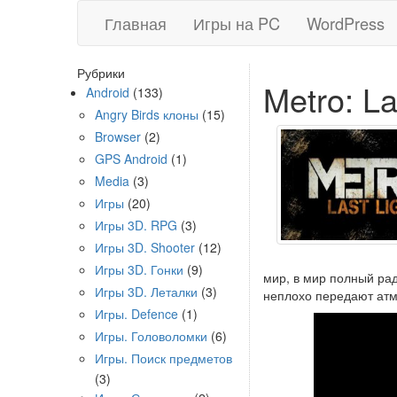
Главная
Игры на PC
WordPress
Рубрики
Metro: La
Android
(133)
Angry Birds клоны
(15)
Browser
(2)
GPS Android
(1)
Media
(3)
Игры
(20)
Игры 3D. RPG
(3)
Игры 3D. Shooter
(12)
Игры 3D. Гонки
(9)
мир, в мир полный рад
Игры 3D. Леталки
(3)
неплохо передают атм
Игры. Defence
(1)
Игры. Головоломки
(6)
Игры. Поиск предметов
(3)