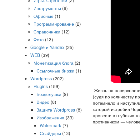
Игры. Стратегии
(2)
Инструменты
(6)
Офисные
(1)
Программирование
(2)
Справочники
(12)
Фото
(13)
Google и Yandex
(25)
WEB
(39)
Монетизация блога
(2)
Ссылочные биржи
(1)
Wordpress
(202)
Plugins
(159)
Жизнь на поверхности
Безделушки
(9)
(судя по количеству п
Видео
(8)
потемнело и наступила
который истребил Чер
Защита Wordpress
(8)
провести в глубоких т
Изображения
(33)
противником — челове
Watermark
(7)
Слайдеры
(13)