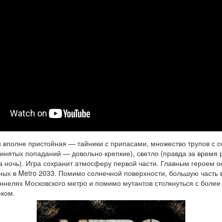
 вполне пристойная — тайники с припасами, множество трупов с 
ринятых попаданий — довольно крепкие), светло (правда за время 
 ночь). Игра сохранит атмосферу первой части. Главным героем о
ных в Metro 2033. Помимо солнечной поверхности, большую часть 
оннелях Московского метро и помимо мутантов столкнуться с боле
ком.