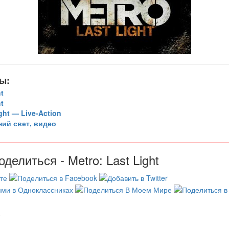
ы:
ht
ht
ght — Live-Action
ий свет, видео
делиться - Metro: Last Light
0