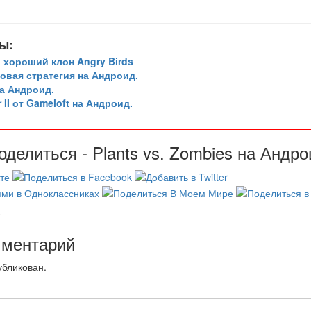
ы:
, хороший клон Angry Birds
овая стратегия на Андроид.
на Андроид.
II от Gameloft на Андроид.
оделиться - Plants vs. Zombies на Андро
0
мментарий
убликован.