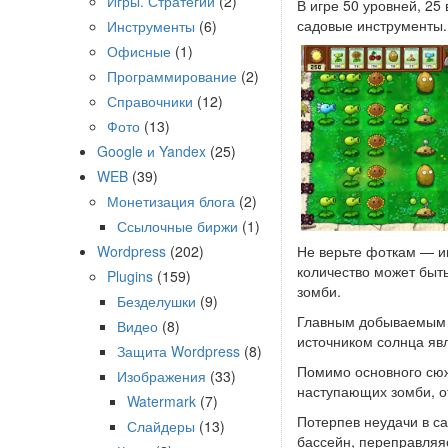
Игры. Стратегии
(2)
В игре 50 уровней, 25
садовые инструменты.
Инструменты
(6)
Офисные
(1)
Программирование
(2)
Справочники
(12)
Фото
(13)
Google и Yandex
(25)
WEB
(39)
Монетизация блога
(2)
Ссылочные биржи
(1)
Wordpress
(202)
Не верьте фоткам — иг
количество может быть
Plugins
(159)
зомби.
Безделушки
(9)
Главным добываемым р
Видео
(8)
источником солнца яв
Защита Wordpress
(8)
Помимо основного сюже
Изображения
(33)
наступающих зомби, о
Watermark
(7)
Потерпев неудачи в са
Слайдеры
(13)
бассейн, переправляяс