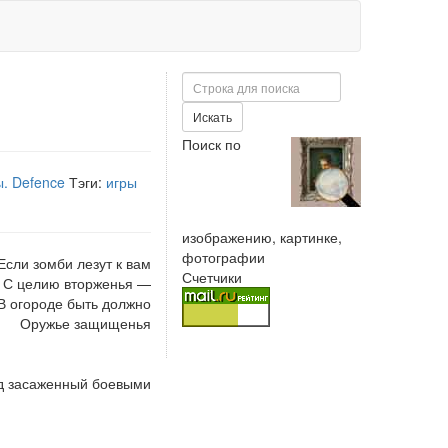
Поиск
Искать
Поиск по
. Defence
Тэги:
игры
изображению, картинке,
фотографии
Если зомби лезут к вам
Счетчики
С целию вторженья —
В огороде быть должно
Оружье защищенья
од засаженный боевыми