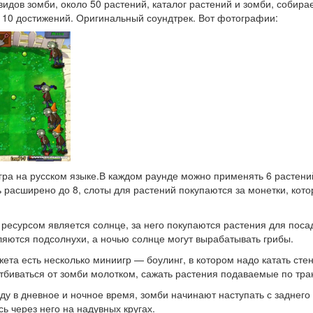
 видов зомби, около 50 растений, каталог растений и зомби, собир
 10 достижений. Оригинальный соундтрек. Вот фотографии:
ра на русском языке.
В каждом раунде можно применять 6 растени
 расширено до 8, слоты для растений покупаются за монетки, кот
есурсом является солнце, за него покупаются растения для поса
ляются подсолнухи, а ночью солнце могут вырабатывать грибы.
та есть несколько миниигр — боулинг, в котором надо катать сте
тбиваться от зомби молотком, сажать растения подаваемые по тра
ду в дневное и ночное время, зомби начинают наступать с заднего
ь через него на надувных кругах.