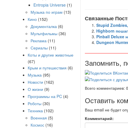
Entropia Universe
(1)
Музыка по играм
(13)
Связанные Пост
Кино
(152)
Stupid Zombies
Документалка
(6)
Highborn пошаг
Мультфильмы
(36)
Pinball Deluxe 
Реклама
(11)
Dungeon Hunter 
Сериалы
(11)
Коты и другие животные
Запомнить, п
(67)
Крым и путешествия
(6)
Музыка
(95)
Новости
(162)
Всего комментариев: 
О жизни
(9)
Программы на PC
(4)
Оставить ко
Роботы
(30)
Ваш email не будет оп
Техника
(102)
Военная
(5)
Комментарий:
Космос
(16)