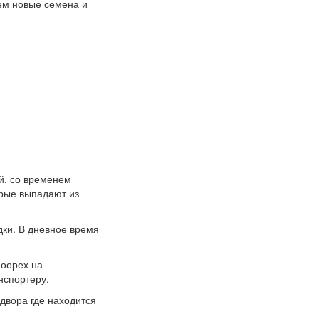
аем новые семена и
й, со временем
орые выпадают из
дки. В дневное время
ноорех на
нспортеру.
 двора где находится