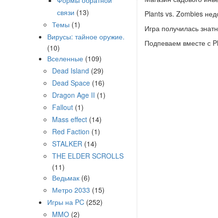
Формы обратной
связи
(13)
Plants vs. Zombies не
Темы
(1)
Игра получилась знат
Вирусы: тайное оружие.
Подпеваем вместе с Pl
(10)
Вселенные
(109)
Dead Island
(29)
Dead Space
(16)
Dragon Age II
(1)
Fallout
(1)
Mass effect
(14)
Red Faction
(1)
STALKER
(14)
THE ELDER SCROLLS
(11)
Ведьмак
(6)
Метро 2033
(15)
Игры на PC
(252)
MMO
(2)