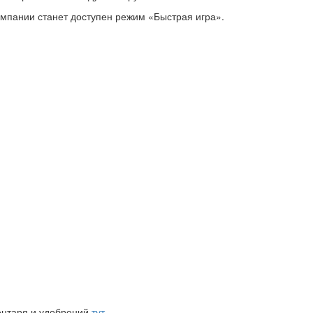
мпании станет доступен режим «Быстрая игра».
ентаря и удобрений
тут
.