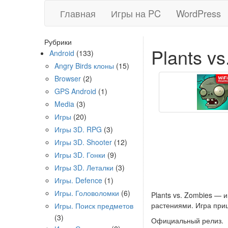
Главная
Игры на PC
WordPress
Рубрики
Plants v
Android
(133)
Angry Birds клоны
(15)
Browser
(2)
GPS Android
(1)
Media
(3)
Игры
(20)
Игры 3D. RPG
(3)
Игры 3D. Shooter
(12)
Игры 3D. Гонки
(9)
Игры 3D. Леталки
(3)
Игры. Defence
(1)
Игры. Головоломки
(6)
Plants vs. Zombies —
растениями. Игра при
Игры. Поиск предметов
(3)
Официальный релиз.