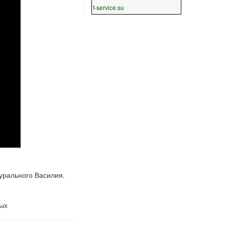
f-service.su
урального Василия.
ных