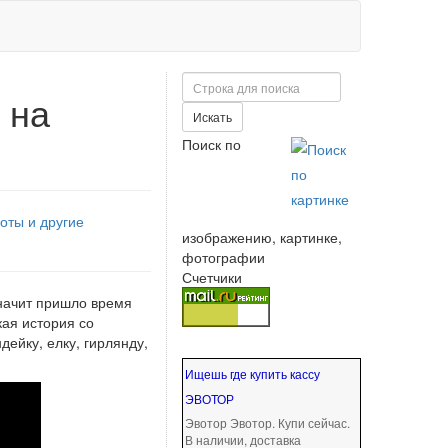
Поиск
 на
Искать
Поиск по
оты и другие
изображению, картинке,
фотографии
Счетчики
значит пришло время
ая история со
ейку, елку, гирлянду,
Ищешь где купить кассу
ЭВОТОР
Эвотор Эвотор. Купи сейчас.
В наличии, доставка