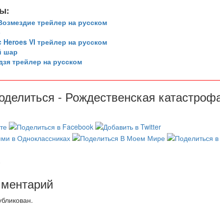
ы:
Возмездие трейлер на русском
э
c Heroes VI трейлер на русском
й шар
дзя трейлер на русском
оделиться - Рождественская катастроф
0
мментарий
убликован.