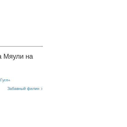
а Мяули на
Забавный филин >