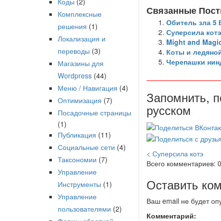
Коды
(2)
Связанные Пост
Комплексные
Обитель зла 5 
решения
(1)
Суперсила кот
Локализация и
Might and Magi
переводы
(3)
Коты и ледяно
Черепашки нин
Магазины для
Wordpress
(44)
Меню / Навигация
(4)
Запомнить, п
Оптимизация
(7)
русском
Посадочные страницы
(1)
Публикация
(11)
Социальные сети
(4)
< Суперсила котэ
Таксономии
(7)
Всего комментариев: 
Управление
Оставить ко
Инструменты
(1)
Управление
Ваш email не будет оп
пользователями
(2)
Комментарий: