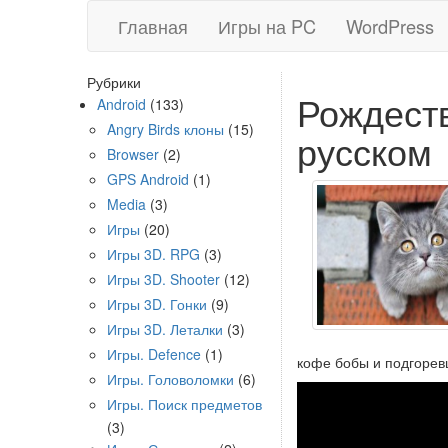
Главная
Игры на PC
WordPress
Рубрики
Рождест
Android
(133)
Angry Birds клоны
(15)
русском
Browser
(2)
GPS Android
(1)
Media
(3)
Игры
(20)
Игры 3D. RPG
(3)
Игры 3D. Shooter
(12)
Игры 3D. Гонки
(9)
Игры 3D. Леталки
(3)
Игры. Defence
(1)
кофе бобы и подгорев
Игры. Головоломки
(6)
Игры. Поиск предметов
(3)