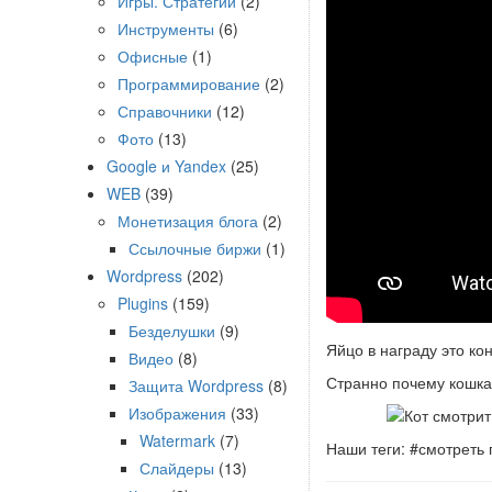
Игры. Стратегии
(2)
Инструменты
(6)
Офисные
(1)
Программирование
(2)
Справочники
(12)
Фото
(13)
Google и Yandex
(25)
WEB
(39)
Монетизация блога
(2)
Ссылочные биржи
(1)
Wordpress
(202)
Plugins
(159)
Безделушки
(9)
Яйцо в награду это ко
Видео
(8)
Странно почему кошка
Защита Wordpress
(8)
Изображения
(33)
Watermark
(7)
Наши теги: #смотреть 
Слайдеры
(13)