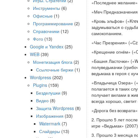
Игры. Стратегии
(2)
«Последнее желание» (
Инструменты
(6)
«Меч Предназначения» 
Офисные
(1)
«Кровь эльфов» («Krew
Программирование
(2)
задумываться о судьба
Справочники
(12)
самокопанием.
Фото
(13)
«Час Презрения» («Cza
Google и Yandex
(25)
«Крещение огнём» («Ch
WEB
(39)
«Башня Ласточки» («W
Монетизация блога
(2)
полуведьмачки (грибо
Ссылочные биржи
(1)
ведьмака в героя с ку
Wordpress
(202)
«Владычица Озера» («P
Plugins
(159)
полагается в таких сл
Безделушки
(9)
получает вилами в жив
Видео
(8)
всегда хорошо, светит
Защита Wordpress
(8)
«Дорога без возврата» 
Изображения
(33)
2. Прошло 5 лет посл
Watermark
(7)
игре «Ведьмак» (2007)
Слайдеры
(13)
3. Прошло 3 месяца п