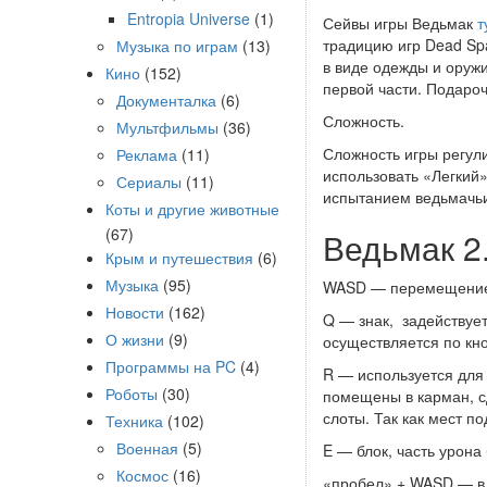
Entropia Universe
(1)
Сейвы игры Ведьмак
т
традицию игр Dead Spa
Музыка по играм
(13)
в виде одежды и оружи
Кино
(152)
первой части. Подароч
Документалка
(6)
Сложность.
Мультфильмы
(36)
Сложность игры регул
Реклама
(11)
использовать «Легкий
Сериалы
(11)
испытанием ведьмачьи
Коты и другие животные
(67)
Ведьмак 2
Крым и путешествия
(6)
Музыка
(95)
WASD — перемещение,
Новости
(162)
Q — знак, задействует
О жизни
(9)
осуществляется по кно
Программы на PC
(4)
R — используется для
Роботы
(30)
помещены в карман, с
слоты. Так как мест п
Техника
(102)
Военная
(5)
E — блок, часть урона 
Космос
(16)
«пробел» + WASD — в