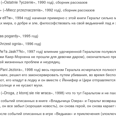
«Ostatnie ?yczenie», 1990 год), сборник рассказов
(«Miecz przeznaczenia», 1992 год), сборник рассказов
 elf?w», 1994 год) начиная примерно с этой книги Геральт сильно 
х мира, о добре и зле, философствовать на свой ведьмачий лад и
s pogardy», 1995 год)
rzest ognia», 1996 год)
ie?a Jask??ki», 1997 год) влияние удочеренной Геральтом полув
чки Каер-Морхена не прошли для девочки даром), окончательно п
чей жизненных проблем и неурядиц.
ani Jeziora», 1998 год) весь героизм Геральта исчерпался полность
учаях, решил его законсервировать путем убивания, во время бесп
от, его кладут в лодку и он вместе с Йенифер и Цири отправляется 
 солнце и не кусают мухи.
(«Droga, z ktorej sie nie wraca», 1998) что то тут Геральтом и не пах
е событий описанных в книге «Владычица Озера» и Геральт возвращ
, он все забыл (хорошая новость), он снова герой, он снова карает 
осле событий описанных в игре «Ведьмак» и приключения (злоключ