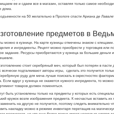
чищаем ее и сдаем все в магазин, оставляя только самое необход
е дома.
одъемности на 50 желательно в Прологе спасти Ариана де Лавалетт
зготовление предметов в Ведьм
ы можно в кузнице. На карте кузницы отмечены знаком с клещами.
делия и ингредиенты. Рецепт можно приобрести у торговцев или по
ое задание. Ресурсы приобретаются у кузнеца за большие деньги 
дешевле.
зготовлению стоит серебряный меч, который был потерян в пасти 
 всячески подталкивают авторы игры, сделать это получится тольк
Серебряную руду для меча лучше поискать в окрестностях фактори
а. Если вдруг у кузнеца не окажется нужного ингредиента, то можно
ртимент товаров должен поменяться.
ут быть установлены только на предметы у которых есть специаль
кий кружок возле изображения предмета. К несчастью вставить их
 заменить на другую не получится, поэтому следить внимательно ч
авить накладку можно в режиме инвентаря перетащив на магическу
как магическая, но что еще более важно имеет несколько слотов 