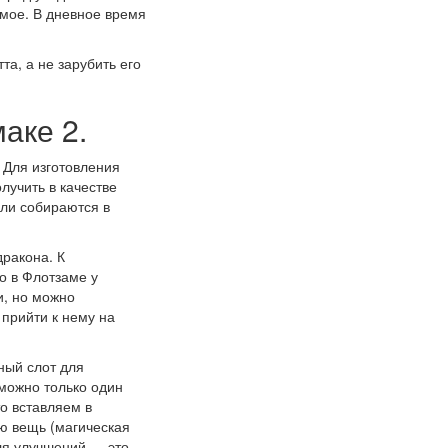
имое. В дневное время
а, а не зарубить его
аке 2.
 Для изготовления
лучить в качестве
или собираются в
дракона. К
о в Флотзаме у
и, но можно
 прийти к нему на
ный слот для
 можно только один
то вставляем в
ю вещь (магическая
для улучшений — это