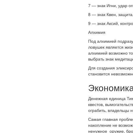
7 — знак Игни, удар о
8 — знак Квен, защит
9 — знак Аксий, контр
Алхимия
Под алхимией подразу
ловушек является жиз
алхимией возможно то
выбрать знак медитац
Для создания эликсиро
становится невозможн
Экономика
Денежная единица Тим
квестов, вымогательст
ограбить, владельцы н
Самая главная проблем
накопление не возмож
ненужное оружие, брон