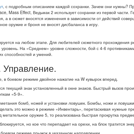
ут
, с подробным описанием каждой сохранки. Зачем они нужны? 
ce, Mass Effect, Ведьмак 2 использует сохранки из первой части. Г
я, а в сюжет вносятся изменения в зависимости от действий сове
ное оружие и броня не вносят дисбаланса в игру.
ируется на любом этапе. Для любителей сюжетного прохождения 
» уровень. На «Среднем» уровне сложности, бой с 4-6 противникам
х способностей и умений.
. Управление.
 в боевом режиме двойное нажатие на W кувырок вперед.
ся текущий знак установленный в окне знаков. Быстрый вызов прои
пкам «5-9».
 метания бомб, ножей и установки ловушек. Бомбы, ножи и ловушк
делать это можно в режиме «Инвентарь», перетаскивая нужные пр
од метательное оружие 5, то реализована быстрая прокрутка предм
блокируется, но кое что перепадает на орехи, на блок тратится эне
 боевом режиме прыжок в указанном направлении