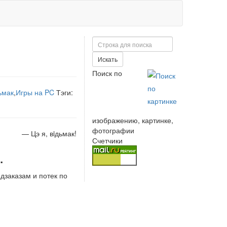
Поиск
Искать
Поиск по
ьмак
,
Игры на PC
Тэги:
изображению, картинке,
фотографии
— Цэ я, вiдьмак!
Счетчики
.
дзаказам и потек по