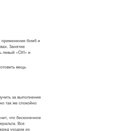
2 применение бомб и
вах. Занятие
 левый «Ctrl» и
готовить вещь
учить за выполнение
но так же спокойно
чит, что бесконечное
еральта. Все
Перед уходом из