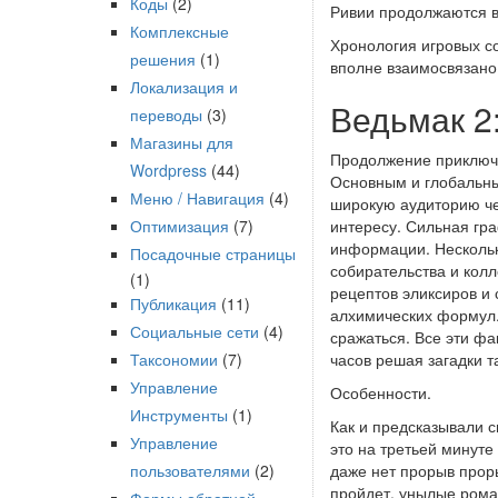
Коды
(2)
Ривии продолжаются в 
Комплексные
Хронология игровых со
решения
(1)
вполне взаимосвязано
Локализация и
Ведьмак 2
переводы
(3)
Магазины для
Продолжение приключен
Wordpress
(44)
Основным и глобальны
Меню / Навигация
(4)
широкую аудиторию чем
Оптимизация
(7)
интересу. Сильная гр
информации. Нескольк
Посадочные страницы
собирательства и кол
(1)
рецептов эликсиров и
Публикация
(11)
алхимических формул.
Социальные сети
(4)
сражаться. Все эти фа
Таксономии
(7)
часов решая загадки т
Управление
Особенности.
Инструменты
(1)
Как и предсказывали с
Управление
это на третьей минуте
пользователями
(2)
даже нет прорыв прор
пройдет, унылые роман