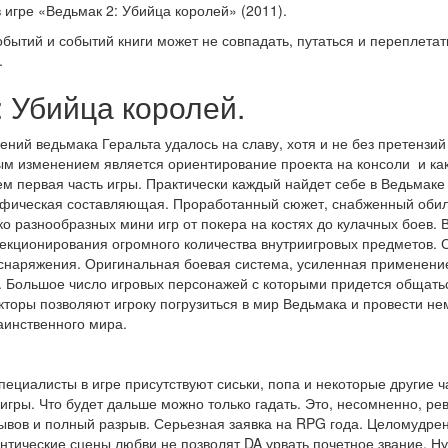
игре «Ведьмак 2: Убийца королей» (2011).
бытий и событий книги может не совпадать, путаться и переплетат
.
: Убийца королей.
ий ведьмака Геральта удалось на славу, хотя и не без претензий 
м изменением является ориентирование проекта на консоли и как
 первая часть игры. Практически каждый найдет себе в Ведьмаке 2
афическая составляющая. Проработанный сюжет, снабженный обил
о разнообразных мини игр от покера на костях до кулачных боев. 
лекционирования огромного количества внутриигровых предметов. 
 снаряжения. Оригинальная боевая система, усиленная применени
 Большое число игровых персонажей с которыми придется общатьс
кторы позволяют игроку погрузиться в мир Ведьмака и провести н
аинственного мира.
пециалисты в игре присутствуют сиськи, попа и некоторые другие ча
 игры. Что будет дальше можно только гадать. Это, несомненно, 
ывов и полный разрыв. Серьезная заявка на RPG года. Целомудрен
тические сцены любви не позволят DA урвать почетное звание. Ну