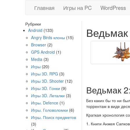
Главная
Игры на PC
WordPress
Рубрики
Ведьмак
Android
(133)
Angry Birds клоны
(15)
Browser
(2)
GPS Android
(1)
Media
(3)
Игры
(20)
Игры 3D. RPG
(3)
Игры 3D. Shooter
(12)
Ведьмак 2
Игры 3D. Гонки
(9)
Игры 3D. Леталки
(3)
Без каких бы то ни бы
Игры. Defence
(1)
торрентам в виде деся
Игры. Головоломки
(6)
Краткая хронология с
Игры. Поиск предметов
1. Книги Анжея Сапков
(3)