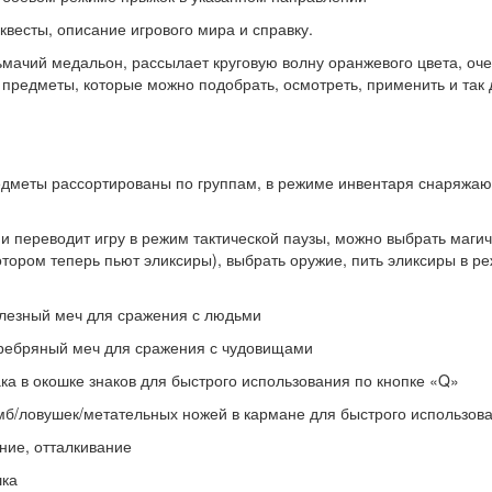
квесты, описание игрового мира и справку.
ьмачий медальон, рассылает круговую волну оранжевого цвета, оче
 предметы, которые можно подобрать, осмотреть, применить и так 
редметы рассортированы по группам, в режиме инвентаря снаряжаю
и переводит игру в режим тактической паузы, можно выбрать магич
тором теперь пьют эликсиры), выбрать оружие, пить эликсиры в р
елезный меч для сражения с людьми
еребряный меч для сражения с чудовищами
ка в окошке знаков для быстрого использования по кнопке «Q»
б/ловушек/метательных ножей в кармане для быстрого использова
ние, отталкивание
шка