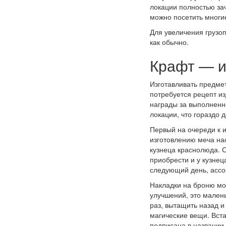
локации полностью за
можно посетить многи
Для увеличения грузоп
как обычно.
Крафт — и
Изготавливать предмет
потребуется рецепт из
награды за выполненн
локации, что гораздо 
Первый на очереди к и
изготовлению меча нас
кузнеца краснолюда. 
приобрести и у кузнец
следующий день, ассо
Накладки на броню мог
улучшений, это малень
раз, вытащить назад и
магические вещи. Вст
подписана в названии 