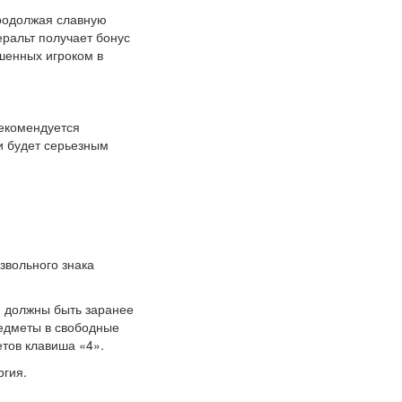
Продолжая славную
еральт получает бонус
ршенных игроком в
рекомендуется
и будет серьезным
звольного знака
и должны быть заранее
едметы в свободные
етов клавиша «4».
ргия.