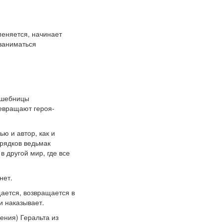
меняется, начинает
 заниматься
олшебницы
ревращают героя-
ю и автор, как и
орядков ведьмак
в другой мир, где все
нет.
ается, возвращается в
и наказывает.
ения) Геральта из