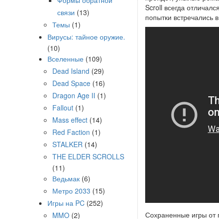
Формы обратной
Scroll всегда отличал
связи
(13)
попытки встречались в
Темы
(1)
Вирусы: тайное оружие.
(10)
Вселенные
(109)
Dead Island
(29)
Dead Space
(16)
Dragon Age II
(1)
Fallout
(1)
Mass effect
(14)
Red Faction
(1)
STALKER
(14)
THE ELDER SCROLLS
(11)
Ведьмак
(6)
Метро 2033
(15)
Игры на PC
(252)
Сохраненные игры от 
MMO
(2)