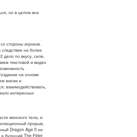
ься, но в целом все
со стороны игроков.
 следствие на более
 дело по вкусу, силе,
ием текстовой и видео
Возможность
Создание на основе
ем магии и
я, взаимодействовать,
емало интересных
сти женского тела, и
революционный прорыв,
ный Dragon Age II не
 а будущий The Elder