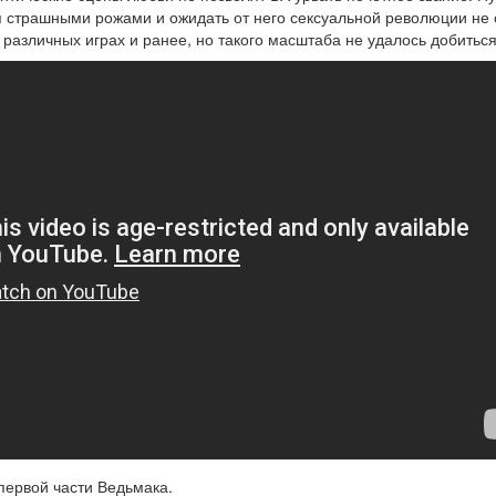
ся страшными рожами и ожидать от него сексуальной революции не
 различных играх и ранее, но такого масштаба не удалось добиться
первой части Ведьмака.