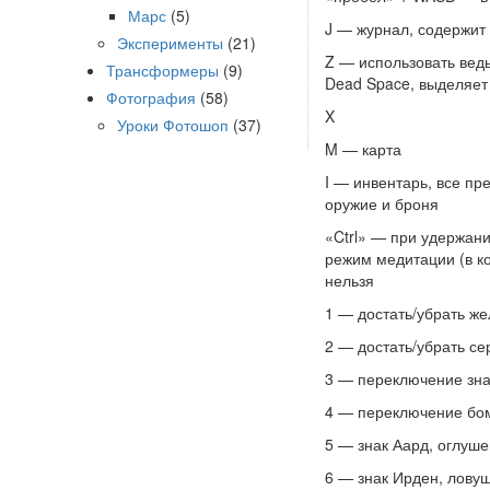
Марс
(5)
J — журнал, содержит 
Эксперименты
(21)
Z — использовать вед
Трансформеры
(9)
Dead Space, выделяет
Фотография
(58)
X
Уроки Фотошоп
(37)
M — карта
I — инвентарь, все п
оружие и броня
«Ctrl» — при удержани
режим медитации (в ко
нельзя
1 — достать/убрать ж
2 — достать/убрать с
3 — переключение зна
4 — переключение бом
5 — знак Аард, оглуше
6 — знак Ирден, лову