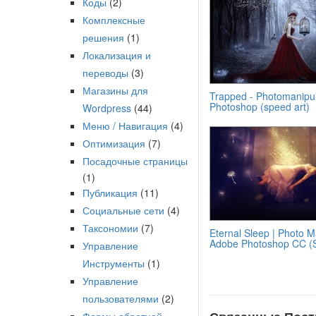
Коды
(2)
Комплексные
решения
(1)
Локализация и
переводы
(3)
Магазины для
Trapped - Photomanipul
Photoshop (speed art)
Wordpress
(44)
Меню / Навигация
(4)
Оптимизация
(7)
Посадочные страницы
(1)
Публикация
(11)
Социальные сети
(4)
Таксономии
(7)
Eternal Sleep | Photo M
Adobe Photoshop CC (S
Управление
Инструменты
(1)
Управление
пользователями
(2)