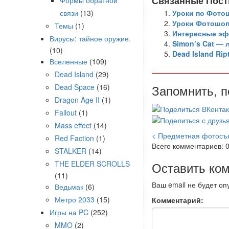
Связанные Пост
Формы обратной
связи
(13)
Уроки по Фотош
Уроки Фотошоп
Темы
(1)
Интересные эф
Вирусы: тайное оружие.
Simon’s Cat — 
(10)
Dead Island Ri
Вселенные
(109)
Dead Island
(29)
Запомнить, п
Dead Space
(16)
Dragon Age II
(1)
Fallout
(1)
Mass effect
(14)
< Предметная фотосъ
Red Faction
(1)
Всего комментариев: 
STALKER
(14)
THE ELDER SCROLLS
Оставить ко
(11)
Ваш email не будет оп
Ведьмак
(6)
Метро 2033
(15)
Комментарий:
Игры на PC
(252)
MMO
(2)