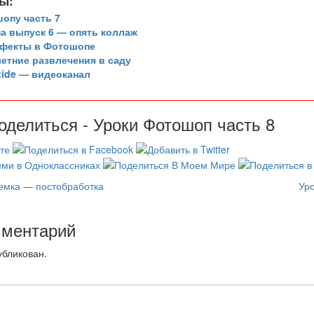
ы:
опу часть 7
а выпуск 6 — опять коллаж
фекты в Фотошопе
летние развлечения в саду
ptide — видеоканал
оделиться - Уроки Фотошоп часть 8
емка — постобработка
Уро
0
мментарий
убликован.