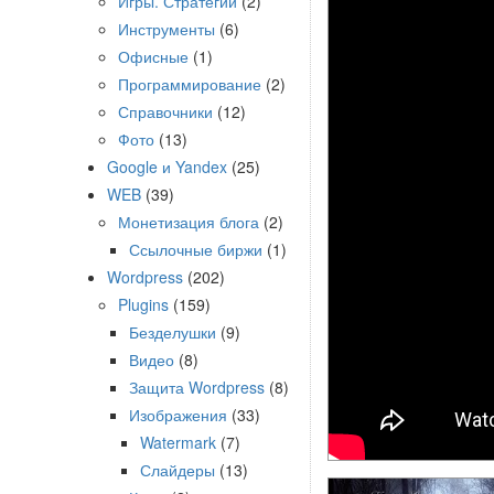
Игры. Стратегии
(2)
Инструменты
(6)
Офисные
(1)
Программирование
(2)
Справочники
(12)
Фото
(13)
Google и Yandex
(25)
WEB
(39)
Монетизация блога
(2)
Ссылочные биржи
(1)
Wordpress
(202)
Plugins
(159)
Безделушки
(9)
Видео
(8)
Защита Wordpress
(8)
Изображения
(33)
Watermark
(7)
Слайдеры
(13)