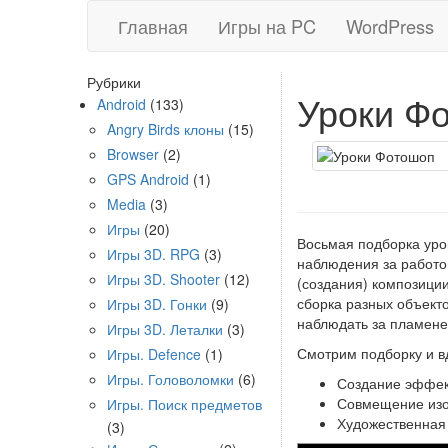
Главная
Игры на PC
WordPress
Рубрики
Уроки Фо
Android
(133)
Angry Birds клоны
(15)
Browser
(2)
GPS Android
(1)
Media
(3)
Игры
(20)
Восьмая подборка уро
Игры 3D. RPG
(3)
наблюдения за работо
Игры 3D. Shooter
(12)
(создания) композици
сборка разных объекто
Игры 3D. Гонки
(9)
наблюдать за пламене
Игры 3D. Леталки
(3)
Смотрим подборку и в
Игры. Defence
(1)
Игры. Головоломки
(6)
Создание эффект
Совмещение изоб
Игры. Поиск предметов
Художественная
(3)