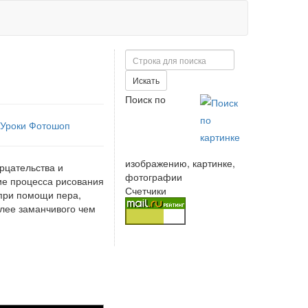
Поиск
Искать
Поиск по
Уроки Фотошоп
изображению, картинке,
рцательства и
фотографии
ие процесса рисования
Счетчики
при помощи пера,
олее заманчивого чем