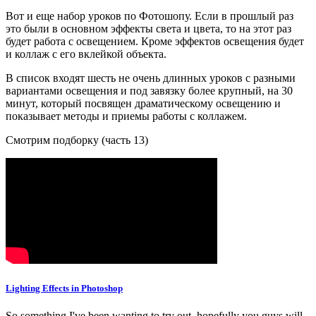
Вот и еще набор уроков по Фотошопу. Если в прошлый раз
это были в основном эффекты света и цвета, то на этот раз
будет работа с освещением. Кроме эффектов освещения будет
и коллаж с его вклейкой объекта.
В список входят шесть не очень длинных уроков с разными
вариантами освещения и под завязку более крупный, на 30
минут, который посвящен драматическому освещению и
показывает методы и приемы работы с коллажем.
Смотрим подборку (часть 13)
Lighting Effects in Photoshop
So something I've been wanting to try out, hopefully you guys will