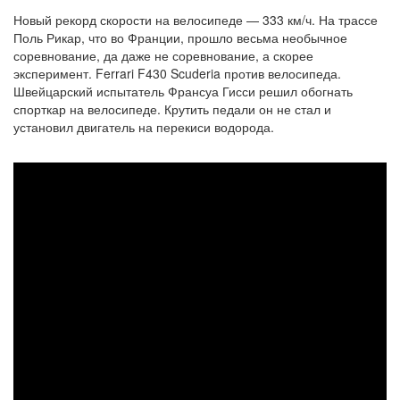
Новый рекорд скорости на велосипеде — 333 км/ч. На трассе
Поль Рикар, что во Франции, прошло весьма необычное
соревнование, да даже не соревнование, а скорее
эксперимент. Ferrari F430 Scuderia против велосипеда.
Швейцарский испытатель Франсуа Гисси решил обогнать
спорткар на велосипеде. Крутить педали он не стал и
установил двигатель на перекиси водорода.