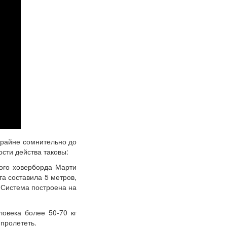
крайне сомнительно до
сти действа таковы:
ого ховерборда Марти
а составила 5 метров,
. Система построена на
овека более 50-70 кг
 пролететь.