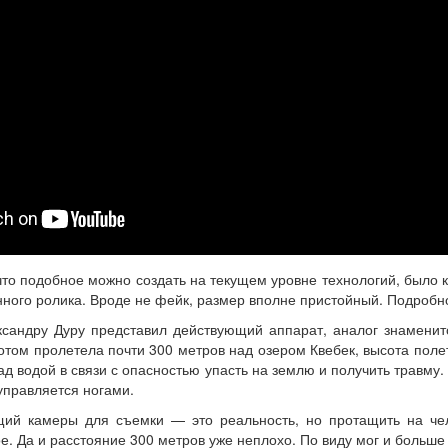
что подобное можно создать на текущем уровне технологий, было 
ного ролика. Вроде не фейк, размер вполне пристойный. Подробно
ксандру Дуру представил действующий аппарат, аналог знаменит
отом пролетела почти 300 метров над озером Квебек, высота полет
д водой в связи с опасностью упасть на землю и получить травму
управляется ногами.
щий камеры для съемки — это реальность, но протащить на чел
гое. Да и расстояние 300 метров уже неплохо. По виду мог и больше