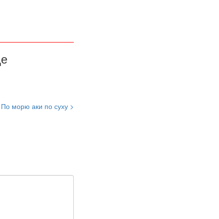
де
По морю аки по суху >