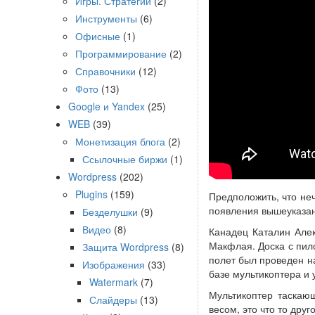
Игры. Стратегии
(2)
Инструменты
(6)
Офисные
(1)
Программирование
(2)
Справочники
(12)
Фото
(13)
Google и Yandex
(25)
WEB
(39)
Монетизация блога
(2)
Ссылочные биржи
(1)
Wordpress
(202)
Plugins
(159)
Предположить, что не
появления вышеуказан
Безделушки
(9)
Видео
(8)
Канадец Каталин Але
Макфлая. Доска с пил
Защита Wordpress
(8)
полет был проведен на
Изображения
(33)
базе мультикоптера и 
Watermark
(7)
Мультикоптер таскаю
Слайдеры
(13)
весом, это что то дру