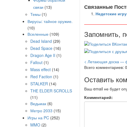
Формы обратной
Связанные Пост
связи
(13)
Недетские игр
Темы
(1)
Вирусы: тайное оружие.
(10)
Запомнить, п
Вселенные
(109)
Dead Island
(29)
Dead Space
(16)
Dragon Age II
(1)
< Летающая доска — 
Fallout
(1)
Всего комментариев: 
Mass effect
(14)
Red Faction
(1)
Оставить ко
STALKER
(14)
Ваш email не будет оп
THE ELDER SCROLLS
(11)
Комментарий:
Ведьмак
(6)
Метро 2033
(15)
Игры на PC
(252)
MMO
(2)