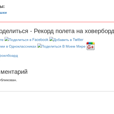
ы:
ушки
оделиться - Рекорд полета на ховербор
фоилбоард
0
мментарий
убликован.