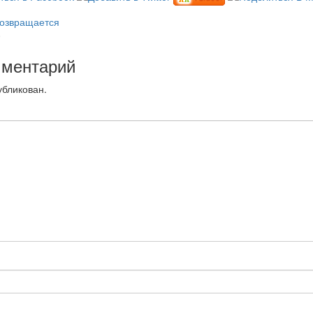
возвращается
0
мментарий
убликован.