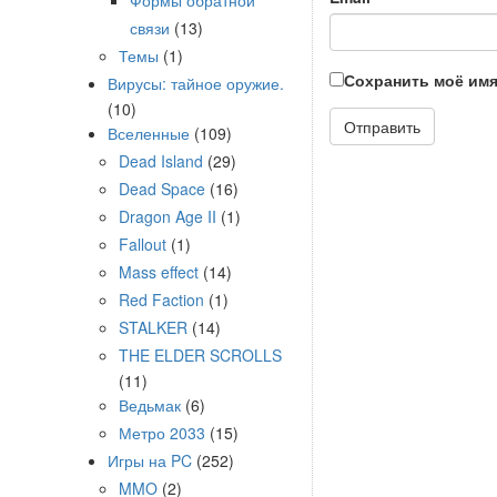
Формы обратной
связи
(13)
Темы
(1)
Сохранить моё имя
Вирусы: тайное оружие.
(10)
Вселенные
(109)
Dead Island
(29)
Dead Space
(16)
Dragon Age II
(1)
Fallout
(1)
Mass effect
(14)
Red Faction
(1)
STALKER
(14)
THE ELDER SCROLLS
(11)
Ведьмак
(6)
Метро 2033
(15)
Игры на PC
(252)
MMO
(2)