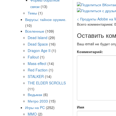
Формы обратной
связи
(13)
Темы
(1)
< Продукты Adobe на 
Вирусы: тайное оружие.
Всего комментариев: 
(10)
Вселенные
(109)
Оставить ко
Dead Island
(29)
Ваш email не будет оп
Dead Space
(16)
Dragon Age II
(1)
Комментарий:
Fallout
(1)
Mass effect
(14)
Red Faction
(1)
STALKER
(14)
THE ELDER SCROLLS
(11)
Ведьмак
(6)
Метро 2033
(15)
Имя
Игры на PC
(252)
MMO
(2)