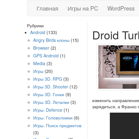
Главная
Игры на PC
WordPress
Рубрики
Droid Tu
Android
(133)
Angry Birds клоны
(15)
Browser
(2)
GPS Android
(1)
Media
(3)
Игры
(20)
Игры 3D. RPG
(3)
Игры 3D. Shooter
(12)
Игры 3D. Гонки
(9)
изменить направление 
Игры 3D. Леталки
(3)
зарядиться, а Франко 
Игры. Defence
(1)
Игры. Головоломки
(6)
Игры. Поиск предметов
(3)