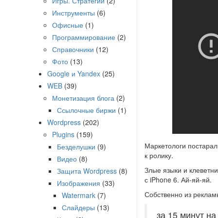
Игры. Стратегии
(2)
Инструменты
(6)
Офисные
(1)
Программирование
(2)
Справочники
(12)
Фото
(13)
Google и Yandex
(25)
WEB
(39)
Монетизация блога
(2)
Ссылочные биржи
(1)
Wordpress
(202)
Plugins
(159)
Маркетологи постарал
Безделушки
(9)
к ролику.
Видео
(8)
Злые языки и клеветн
Защита Wordpress
(8)
с iPhone 6. Ай-яй-яй.
Изображения
(33)
Собственно из реклам
Watermark
(7)
Слайдеры
(13)
за 15 минут н