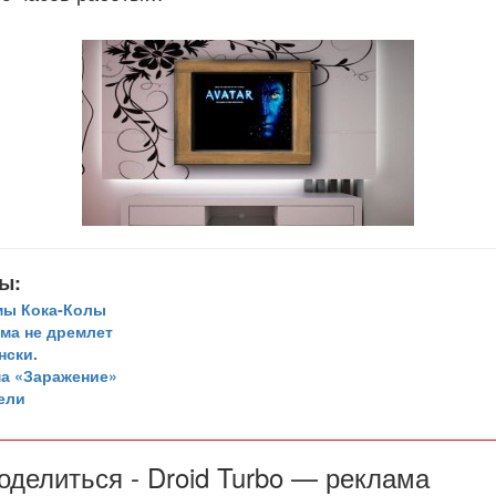
ы:
мы Кока-Колы
ма не дремлет
нски.
а «Заражение»
ели
оделиться - Droid Turbo — реклама