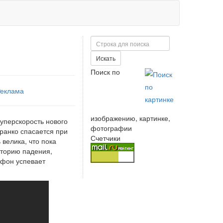
Поиск
Искать
Поиск по
еклама
изображению, картинке,
суперскорость нового
фотографии
ранко спасается при
Счетчики
 велика, что пока
кторию падения,
тфон успевает