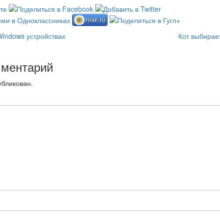
Windows устройствах
Кот выбирае
0
мментарий
убликован.