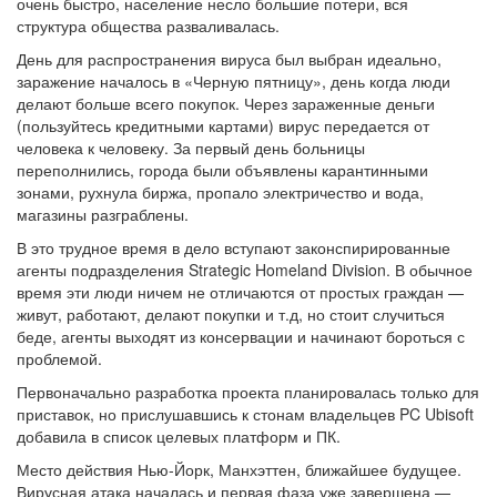
очень быстро, население несло большие потери, вся
структура общества разваливалась.
День для распространения вируса был выбран идеально,
заражение началось в «Черную пятницу», день когда люди
делают больше всего покупок. Через зараженные деньги
(пользуйтесь кредитными картами) вирус передается от
человека к человеку. За первый день больницы
переполнились, города были объявлены карантинными
зонами, рухнула биржа, пропало электричество и вода,
магазины разграблены.
В это трудное время в дело вступают законспирированные
агенты подразделения Strategic Homeland Division. В обычное
время эти люди ничем не отличаются от простых граждан —
живут, работают, делают покупки и т.д, но стоит случиться
беде, агенты выходят из консервации и начинают бороться с
проблемой.
Первоначально разработка проекта планировалась только для
приставок, но прислушавшись к стонам владельцев PC Ubisoft
добавила в список целевых платформ и ПК.
Место действия Нью-Йорк, Манхэттен, ближайшее будущее.
Вирусная атака началась и первая фаза уже завершена —