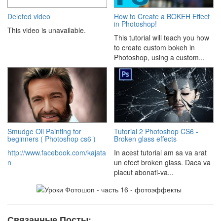
Deleted video
How to Create a BOKEH Effect
in Photoshop!
This video is unavailable.
This tutorial will teach you how
to create custom bokeh in
Photoshop, using a custom...
Smudge Oil Painting for
Tutorial 2 Photoshop CS6 -
beginners ( Photoshop cs6 )
Broken glass effects
http://www.facebook.com/kajata
In acest tutorial am sa va arat
n
un efect broken glass. Daca va
placut abonati-va...
Связанные Посты: