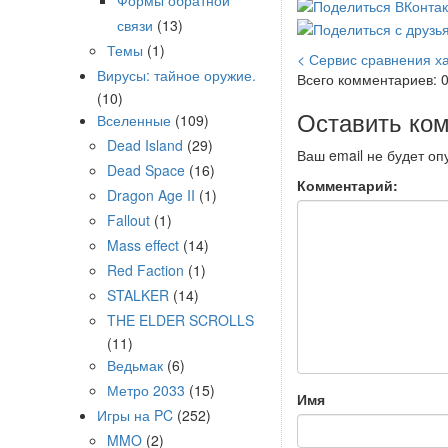
Формы обратной
связи
(13)
Темы
(1)
< Сервис сравнения х
Вирусы: тайное оружие.
Всего комментариев: 
(10)
Оставить ко
Вселенные
(109)
Dead Island
(29)
Ваш email не будет оп
Dead Space
(16)
Комментарий:
Dragon Age II
(1)
Fallout
(1)
Mass effect
(14)
Red Faction
(1)
STALKER
(14)
THE ELDER SCROLLS
(11)
Ведьмак
(6)
Метро 2033
(15)
Имя
Игры на PC
(252)
MMO
(2)