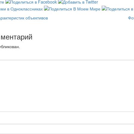
арактеристик объективов
Фо
0
мментарий
убликован.