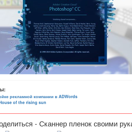
ы:
ройке рекламной компании в ADWords
ouse of the rising sun
оделиться - Сканнер пленок своими ру