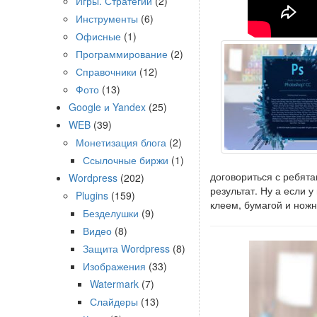
Игры. Стратегии
(2)
Инструменты
(6)
Офисные
(1)
Программирование
(2)
Справочники
(12)
Фото
(13)
Google и Yandex
(25)
WEB
(39)
Монетизация блога
(2)
Ссылочные биржи
(1)
договориться с ребят
Wordpress
(202)
результат. Ну а если 
Plugins
(159)
клеем, бумагой и ножни
Безделушки
(9)
Видео
(8)
Защита Wordpress
(8)
Изображения
(33)
Watermark
(7)
Слайдеры
(13)