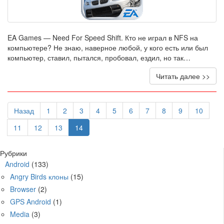
EA Games — Need For Speed Shift. Кто не играл в NFS на
компьютере? Не знаю, наверное любой, у кого есть или был
компьютер, ставил, пытался, пробовал, ездил, но так…
Читать далее >>
Назад
1
2
3
4
5
6
7
8
9
10
11
12
13
14
Рубрики
Android
(133)
Angry Birds клоны
(15)
Browser
(2)
GPS Android
(1)
Media
(3)