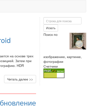
Поиск
Искать
Поиск по
oid
ется на основе трех
изображению, картинке,
спозицией. Затем при
фотографии
тографию. HDR
Счетчики
Читать далее >>
обновление