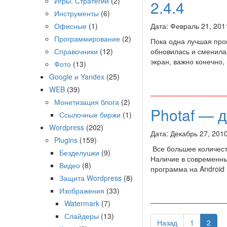
Игры. Стратегии
(2)
2.4.4
Инструменты
(6)
Офисные
(1)
Дата: Февраль 21, 201
Программирование
(2)
Пока одна лучшая про
Справочники
(12)
обновилась и сменила 
экран, важно конечно,
Фото
(13)
Google и Yandex
(25)
WEB
(39)
Монетизация блога
(2)
Photaf — 
Ссылочные биржи
(1)
Wordpress
(202)
Дата: Декабрь 27, 201
Plugins
(159)
Все большее количест
Безделушки
(9)
Наличие в современны
Видео
(8)
программа на Android
Защита Wordpress
(8)
Изображения
(33)
Watermark
(7)
Слайдеры
(13)
Назад
1
2